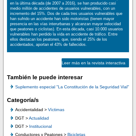
en la última década (de 2007 a 2016), se han producido casi
medio millón de accidentes de usuarios vulnerables, con un
incremento del 15%. Dos de cada tres usuarios vulnerables que
han sufrido un accidente han sido motoristas (tienen mayor
presencia en las vías interurbanas y alcanzan mayor velocidad
que peatones o ciclistas). En esta década, casi 10.000 usuarios
vulnerables han perdido la vida en accidente de tráfico. Entre
ellos destacan los peatones, que, siendo el 25% de los
accidentados, aportan el 43% de fallecidos.
Leer más en la revista interactiva
También le puede interesar
Suplemento especial "La Constitución de la Seguridad Vial"
Categoría/s
Accidentalidad >
Víctimas
DGT >
Actualidad
DGT >
Institucional
Conductores y Peatones >
Bicicletas