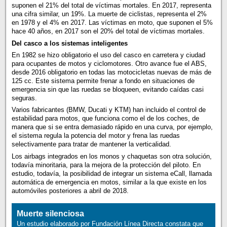
suponen el 21% del total de víctimas mortales. En 2017, representa
una cifra similar, un 19%. La muerte de ciclistas, representa el 2%
en 1978 y el 4% en 2017. Las víctimas en moto, que suponen el 5%
hace 40 años, en 2017 son el 20% del total de víctimas mortales.
Del casco a los sistemas inteligentes
En 1982 se hizo obligatorio el uso del casco en carretera y ciudad
para ocupantes de motos y ciclomotores. Otro avance fue el ABS,
desde 2016 obligatorio en todas las motocicletas nuevas de más de
125 cc. Este sistema permite frenar a fondo en situaciones de
emergencia sin que las ruedas se bloqueen, evitando caídas casi
seguras.
Varios fabricantes (BMW, Ducati y KTM) han incluido el control de
estabilidad para motos, que funciona como el de los coches, de
manera que si se entra demasiado rápido en una curva, por ejemplo,
el sistema regula la potencia del motor y frena las ruedas
selectivamente para tratar de mantener la verticalidad.
Los airbags integrados en los monos y chaquetas son otra solución,
todavía minoritaria, para la mejora de la protección del piloto. En
estudio, todavía, la posibilidad de integrar un sistema eCall, llamada
automática de emergencia en motos, similar a la que existe en los
automóviles posteriores a abril de 2018.
Muerte silenciosa
Un estudio elaborado por Fundación Línea Directa constata que