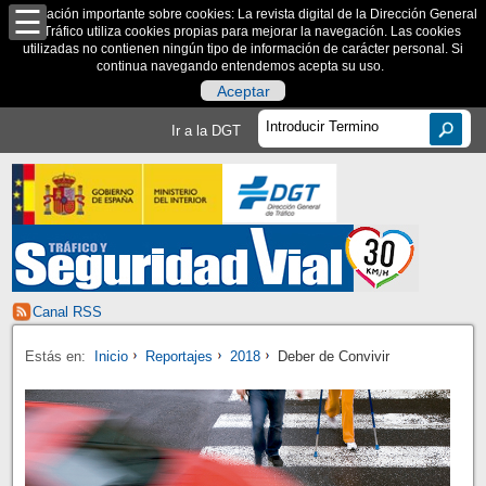
Información importante sobre cookies: La revista digital de la Dirección General
de Tráfico utiliza cookies propias para mejorar la navegación. Las cookies
utilizadas no contienen ningún tipo de información de carácter personal. Si
continua navegando entendemos acepta su uso.
Aceptar
Ir a la DGT
Canal RSS
Estás en:
Inicio
Reportajes
2018
Deber de Convivir