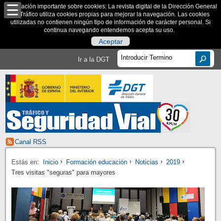
Información importante sobre cookies: La revista digital de la Dirección General
de Tráfico utiliza cookies propias para mejorar la navegación. Las cookies
utilizadas no contienen ningún tipo de información de carácter personal. Si
continua navegando entendemos acepta su uso.
Aceptar
Ir a la DGT
Canal RSS
Estás en:
Inicio
Formación educación
Noticias
2019
Tres visitas "seguras" para mayores