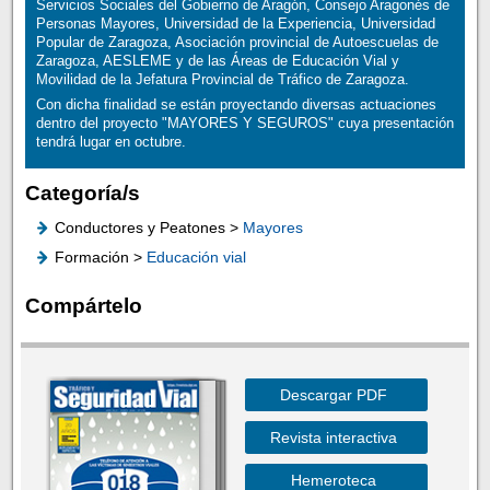
Servicios Sociales del Gobierno de Aragón, Consejo Aragonés de
Personas Mayores, Universidad de la Experiencia, Universidad
Popular de Zaragoza, Asociación provincial de Autoescuelas de
Zaragoza, AESLEME y de las Áreas de Educación Vial y
Movilidad de la Jefatura Provincial de Tráfico de Zaragoza.
Con dicha finalidad se están proyectando diversas actuaciones
dentro del proyecto "MAYORES Y SEGUROS" cuya presentación
tendrá lugar en octubre.
Categoría/s
Conductores y Peatones >
Mayores
Formación >
Educación vial
Compártelo
Descargar PDF
Revista interactiva
Hemeroteca