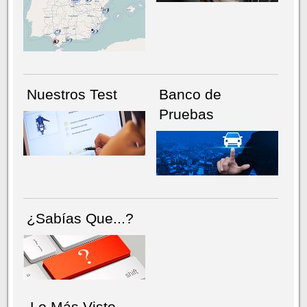
NÚMERO ACTUAL
HEMEROTECA
Nuestros Test
Banco de
Pruebas
¿Sabías Que...?
Lo Más Visto