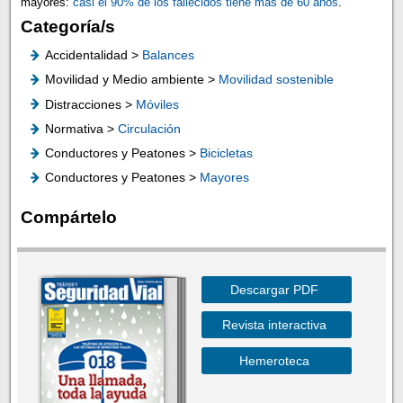
mayores:
casi el 90% de los fallecidos tiene más de 60 años
.
Categoría/s
Accidentalidad >
Balances
Movilidad y Medio ambiente >
Movilidad sostenible
Distracciones >
Móviles
Normativa >
Circulación
Conductores y Peatones >
Bicicletas
Conductores y Peatones >
Mayores
Compártelo
Descargar PDF
Revista interactiva
Hemeroteca