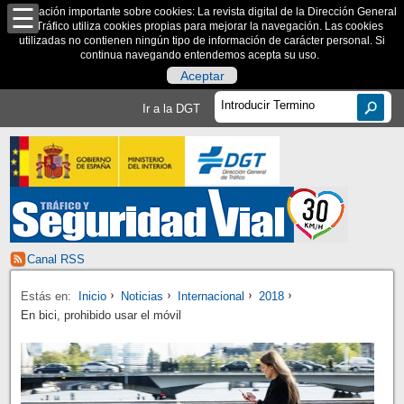
Información importante sobre cookies: La revista digital de la Dirección General
de Tráfico utiliza cookies propias para mejorar la navegación. Las cookies
utilizadas no contienen ningún tipo de información de carácter personal. Si
continua navegando entendemos acepta su uso.
Aceptar
Ir a la DGT
Canal RSS
Estás en:
Inicio
Noticias
Internacional
2018
En bici, prohibido usar el móvil