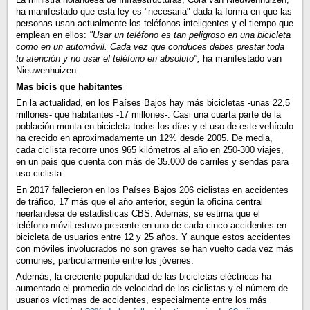
ha manifestado que esta ley es "necesaria" dada la forma en que las
personas usan actualmente los teléfonos inteligentes y el tiempo que
emplean en ellos:
"Usar un teléfono es tan peligroso en una bicicleta
como en un automóvil. Cada vez que conduces debes prestar toda
tu atención y no usar el teléfono en absoluto",
ha manifestado van
Nieuwenhuizen.
Mas bicis que habitantes
En la actualidad, en los Países Bajos hay más bicicletas -unas 22,5
millones- que habitantes -17 millones-. Casi una cuarta parte de la
población monta en bicicleta todos los días y el uso de este vehículo
ha crecido en aproximadamente un 12% desde 2005. De media,
cada ciclista recorre unos 965 kilómetros al año en 250-300 viajes,
en un país que cuenta con más de 35.000 de carriles y sendas para
uso ciclista.
En 2017 fallecieron en los Países Bajos 206 ciclistas en accidentes
de tráfico, 17 más que el año anterior, según la oficina central
neerlandesa de estadísticas CBS. Además, se estima que el
teléfono móvil estuvo presente en uno de cada cinco accidentes en
bicicleta de usuarios entre 12 y 25 años. Y aunque estos accidentes
con móviles involucrados no son graves se han vuelto cada vez más
comunes, particularmente entre los jóvenes.
Además, la creciente popularidad de las bicicletas eléctricas ha
aumentado el promedio de velocidad de los ciclistas y el número de
usuarios víctimas de accidentes, especialmente entre los más