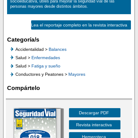
socioeducativa, útiles para mejorar la seguridad vial de las
personas mayores desde distintos ámbitos.
Lea el reportaje completo en la revista interactiva
Categoría/s
Accidentalidad >
Balances
Salud >
Enfermedades
Salud >
Fatiga y sueño
Conductores y Peatones >
Mayores
Compártelo
Descargar PDF
Revista interactiva
Hemeroteca