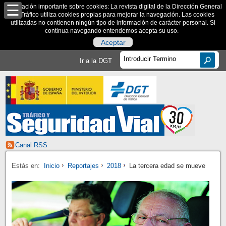
Información importante sobre cookies: La revista digital de la Dirección General
de Tráfico utiliza cookies propias para mejorar la navegación. Las cookies
utilizadas no contienen ningún tipo de información de carácter personal. Si
continua navegando entendemos acepta su uso.
Aceptar
Ir a la DGT
Canal RSS
Estás en:
Inicio
Reportajes
2018
La tercera edad se mueve