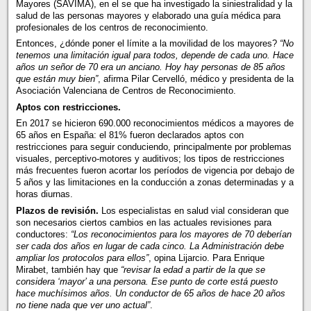
Mayores (SAVIMA), en el se que ha investigado la siniestralidad y la
salud de las personas mayores y elaborado una guía médica para
profesionales de los centros de reconocimiento.
Entonces, ¿dónde poner el límite a la movilidad de los mayores?
“No
tenemos una limitación igual para todos, depende de cada uno. Hace
años un señor de 70 era un anciano. Hoy hay personas de 85 años
que están muy bien”
, afirma Pilar Cervelló, médico y presidenta de la
Asociación Valenciana de Centros de Reconocimiento.
Aptos con restricciones.
En 2017 se hicieron 690.000 reconocimientos médicos a mayores de
65 años en España: el 81% fueron declarados aptos con
restricciones para seguir conduciendo, principalmente por problemas
visuales, perceptivo-motores y auditivos; los tipos de restricciones
más frecuentes fueron acortar los períodos de vigencia por debajo de
5 años y las limitaciones en la conducción a zonas determinadas y a
horas diurnas.
Plazos de revisión.
Los especialistas en salud vial consideran que
son necesarios ciertos cambios en las actuales revisiones para
conductores:
“Los reconocimientos para los mayores de 70 deberían
ser cada dos años en lugar de cada cinco. La Administración debe
ampliar los protocolos para ellos”
, opina Lijarcio. Para Enrique
Mirabet, también hay que
“revisar la edad a partir de la que se
considera ‘mayor’ a una persona. Ese punto de corte está puesto
hace muchísimos años. Un conductor de 65 años de hace 20 años
no tiene nada que ver uno actual”
.