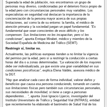
Superada la edad de jubilación, nos encontramos un grupo de
personas muy diverso, condicionadas por el deterioro físico propio de
la edad pero con circunstancias personales muy variables. Los
especialistas en seguridad vial destacan la importancia de la
concienciación de la persona mayor acerca de sus propias
limitaciones, así como la de su entorno: la familia, el médico de
atención primaria y la sociedad juegan un papel fundamental.
“Es
fundamental que sean conscientes de esos déficits y los
compensen. Sus limitaciones no les incapacitan, pero sí les
condicionan”
, apunta Enrique Mirabet, médico y miembro de la
Sociedad Española de Medicina del Tráfico (SEMT).
Restringir sí, limitar no.
Actualmente, las políticas europeas tienden a no limitar la vigencia
del permiso por la edad, pero sí a restringir la conducción a ciertas
horas del día o a zonas determinadas.
“La valoración de los mayores
debe ser individualizada, ya que existe una gran variabilidad en sus
condiciones psicofísicas”
, explica Elena Valdés, asesora médico de
la DGT.
“Hay que analizar cada caso de forma individual, valorar daños y
beneficios que causa esa persona conduciendo, tomando en cuenta
sus limitaciones físicas pero también sus circunstancias personales,
sus necesidades de movilidad, si tiene a cargo a personas
dependientes... “
, apunta José Ignacio Lijarcio, investigador del
Instituto Universitario de Tráfico y Seguridad Vial (INTRAS), entidad
que recientemente ha elaborado el barómetro de Salud Vial de los