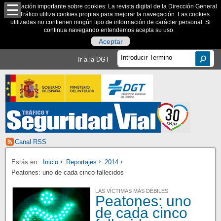
Información importante sobre cookies: La revista digital de la Dirección General
de Tráfico utiliza cookies propias para mejorar la navegación. Las cookies
utilizadas no contienen ningún tipo de información de carácter personal. Si
continua navegando entendemos acepta su uso.
Aceptar
Ir a la DGT
Canal RSS
Estás en:
Inicio
Reportajes
2014
Peatones: uno de cada cinco fallecidos
LAS VÍCTIMAS MÁS DÉBILES
Peatones: uno
de cada cinco