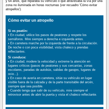
y 64 años, que reparaba su vehículo o que atravesaba la vía por una
zona no iluminada en horas nocturnas (ver recuadro 'Cómo evitar
atropellos').
Cómo evitar un atropello
Si es peatón:
• En ciudad, utilice los pasos de peatones y respete los
semáforos. Mire siempre a derecha e izquierda antes.
• En carretera marche por la izquierda de frente a la circulación.
De noche o con poca visibilidad, vista chaleco y prendas
reflectantes.
Si conduce:
• En ciudad, modere la velocidad y extreme la atención en
lugares críticos (pasos de peatones y sus cercanías, zonas
escolares, paradas de autobús, salidas de garajes, lugares de
ocio...).
• En caso de avería en carretera, sitúe su vehículo en lugar
visible fuera de la calzada y de la parte transitable del arcén,
siempre que sea posible.
• Cuando tenga que salir de su vehículo, mire siempre el
retrovisor antes de abrir la puerta y vista el chaleco reflectante.