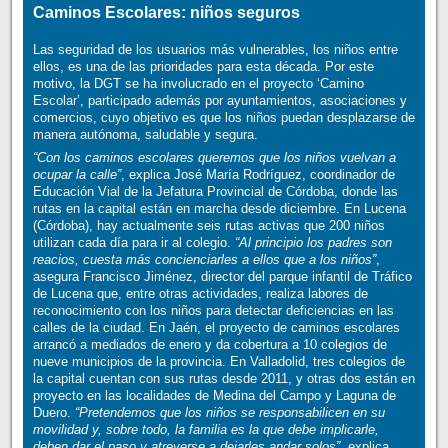
Caminos Escolares: niños seguros
Las seguridad de los usuarios más vulnerables, los niños entre
ellos, es una de las prioridades para esta década. Por este
motivo, la DGT se ha involucrado en el proyecto ‘Camino
Escolar’, participado además por ayuntamientos, asociaciones y
comercios, cuyo objetivo es que los niños puedan desplazarse de
manera autónoma, saludable y segura.
“Con los caminos escolares queremos que los niños vuelvan a
ocupar la calle”
, explica José María Rodríguez, coordinador de
Educación Vial de la Jefatura Provincial de Córdoba, donde las
rutas en la capital están en marcha desde diciembre. En Lucena
(Córdoba), hay actualmente seis rutas activas que 200 niños
utilizan cada día para ir al colegio.
“Al principio los padres son
reacios, cuesta más concienciarles a ellos que a los niños”
,
asegura Francisco Jiménez, director del parque infantil de Tráfico
de Lucena que, entre otras actividades, realiza labores de
reconocimiento con los niños para detectar deficiencias en las
calles de la ciudad. En Jaén, el proyecto de caminos escolares
arrancó a mediados de enero y da cobertura a 10 colegios de
nueve municipios de la provincia. En Valladolid, tres colegios de
la capital cuentan con sus rutas desde 2011, y otras dos están en
proyecto en las localidades de Medina del Campo y Laguna de
Duero.
“Pretendemos que los niños se responsabilicen en su
movilidad y, sobre todo, la familia es la que debe implicarle,
deben dar el paso y atreverse a dejarles andar solos”
, explica