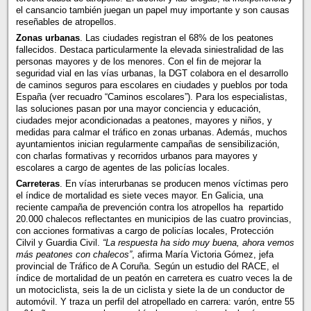
el cansancio también juegan un papel muy importante y son causas
reseñables de atropellos.
Zonas urbanas
. Las ciudades registran el 68% de los peatones
fallecidos. Destaca particularmente la elevada siniestralidad de las
personas mayores y de los menores. Con el fin de mejorar la
seguridad vial en las vías urbanas, la DGT colabora en el desarrollo
de caminos seguros para escolares en ciudades y pueblos por toda
España (ver recuadro “Caminos escolares”). Para los especialistas,
las soluciones pasan por una mayor conciencia y educación,
ciudades mejor acondicionadas a peatones, mayores y niños, y
medidas para calmar el tráfico en zonas urbanas. Además, muchos
ayuntamientos inician regularmente campañas de sensibilización,
con charlas formativas y recorridos urbanos para mayores y
escolares a cargo de agentes de las policías locales.
Carreteras
. En vías interurbanas se producen menos víctimas pero
el índice de mortalidad es siete veces mayor. En Galicia, una
reciente campaña de prevención contra los atropellos ha repartido
20.000 chalecos reflectantes en municipios de las cuatro provincias,
con acciones formativas a cargo de policías locales, Protección
Cilvil y Guardia Civil.
“La respuesta ha sido muy buena, ahora vemos
más peatones con chalecos”
, afirma María Victoria Gómez, jefa
provincial de Tráfico de A Coruña. Según un estudio del RACE, el
índice de mortalidad de un peatón en carretera es cuatro veces la de
un motociclista, seis la de un ciclista y siete la de un conductor de
automóvil. Y traza un perfil del atropellado en carrera: varón, entre 55