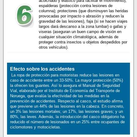
acolchado y elástico para facilitar el movimiento);
espalderas (protección contra lesiones de
columna); protectores (que disminuyen las heridas
provocadas por impacto o abrasión y reducen la
gravedad de las lesiones), faja (si se hacen viajes
largos dará descanso a la zona lumbar) o gafas y
viseras (aseguran un buen campo de visión en
cualquier situación climatológica, además de
proteger contra insectos u objetos despedidos por
otros vehículos).
Efecto sobre los accidentes
La ropa de protección para motoristas reduce las lesiones en
caso de accidente entre un 33-50%. La mayor protección (50%)
la ofrecen los guantes. Así lo asegura el Manual de Seguridad
Vial, elaborado por el Instituto de Economía del Transporte de
Noruega, que evalúa la efectividad de las medidas en la
prevención de accidentes. Respecto al casco, el estudio afirma
que previene un 44% de las lesiones en la cabeza. En concreto,
un 3% las lesiones mortales; un 17%, las lesiones graves; y un
80%, las leves. Además, la introducción del casco obligatorio ha
reducido el número de lesionados en un 25% entre ocupantes de
ciclomotores y motocicletas.