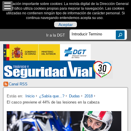
Información importante sobre cookies: La revista digital de la Dirección General
de Tráfico utiliza cookies propias para mejorar la navegación. Las cookies
utilizadas no contienen ningún tipo de información de carácter personal. Si
continua navegando entendemos acepta su uso.
Aceptar
Ir a la DGT
Canal RSS
Estás en:
Inicio
¿Sabía que...?
Dudas
2018
El casco previene el 44% de las lesiones en la cabeza