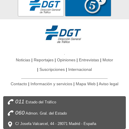
Noticias
Reportajes
Opiniones
Entrevistas
Motor
Suscripciones
Internacional
Contacto
Información y servicios
Mapa Web
Aviso legal
011
Estado del Tráfico
060
Admon. Gral. del Estado
C/ Josefa Valcarcel, 44 - 28071 Madrid - España