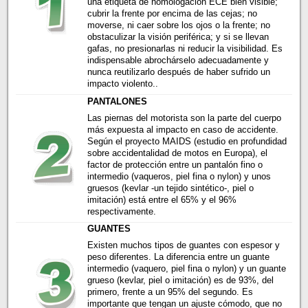
una etiqueta de homologación ECE bien visible;
cubrir la frente por encima de las cejas; no
moverse, ni caer sobre los ojos o la frente; no
obstaculizar la visión periférica; y si se llevan
gafas, no presionarlas ni reducir la visibilidad. Es
indispensable abrochárselo adecuadamente y
nunca reutilizarlo después de haber sufrido un
impacto violento..
PANTALONES
Las piernas del motorista son la parte del cuerpo
más expuesta al impacto en caso de accidente.
Según el proyecto MAIDS (estudio en profundidad
sobre accidentalidad de motos en Europa), el
factor de protección entre un pantalón fino o
intermedio (vaqueros, piel fina o nylon) y unos
gruesos (kevlar -un tejido sintético-, piel o
imitación) está entre el 65% y el 96%
respectivamente.
GUANTES
Existen muchos tipos de guantes con espesor y
peso diferentes. La diferencia entre un guante
intermedio (vaquero, piel fina o nylon) y un guante
grueso (kevlar, piel o imitación) es de 93%, del
primero, frente a un 95% del segundo. Es
importante que tengan un ajuste cómodo, que no