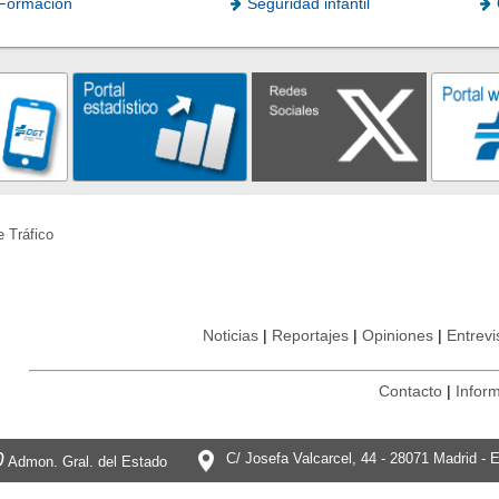
Formación
Seguridad infantil
e Tráfico
Noticias
Reportajes
Opiniones
Entrevi
Contacto
Inform
0
C/ Josefa Valcarcel, 44 - 28071 Madrid - 
Admon. Gral. del Estado