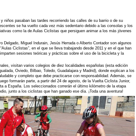
y niños pasaban las tardes recorriendo las calles de su barrio o de su
lescentes se ha vuelto cada vez más sedentario debido a las consolas y los
iativas como la de Aulas Ciclistas que persiguen animar a los más jóvenes
 Delgado, Miguel Indurain, Jesús Herrada o Alberto Contador son algunos
 “Aulas Ciclistas”, en el que se lleva trabajando desde 2011 y en el que han
mparten sesiones teóricas y prácticas sobre el uso de la bicicleta y la
nales, visitan varios colegios de diez localidades españolas (esta edición
 Igualada, Oviedo, Bilbao, Toledo, Guadalajara y Madrid), donde explican a los
saludable y completo que debe practicarse con responsabilidad. Además, se
ego formarán parte, a partir del 24 de agosto, de la Vuelta Ciclista Junior,
ista a España. Los seleccionados correrán el último kilómetro de la etapa
odio, junto a los ciclistas que han ganado ese día. ¡Toda una aventura!