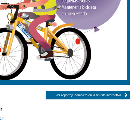
Ver reportaje completo en la revista interactiva
r
ci"