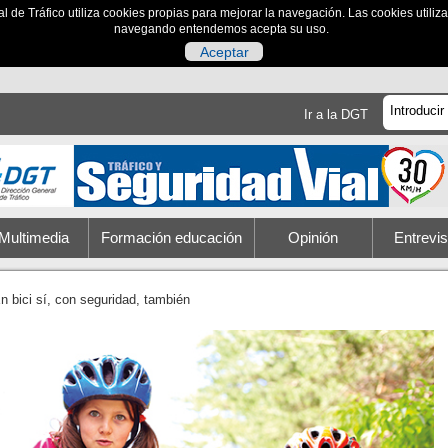
al de Tráfico utiliza cookies propias para mejorar la navegación. Las cookies utili
navegando entendemos acepta su uso.
Aceptar
Ir a la DGT
Multimedia
Formación educación
Opinión
Entrevis
n bici sí, con seguridad, también