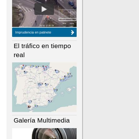
NÚMERO ACTUAL
HEMEROTECA
Imprudencia en patinete
El tráfico en tiempo
real
Galería Multimedia