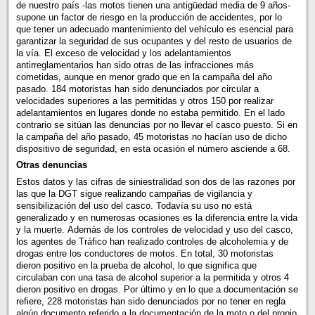
de nuestro país -las motos tienen una antigüedad media de 9 años-
supone un factor de riesgo en la producción de accidentes, por lo
que tener un adecuado mantenimiento del vehículo es esencial para
garantizar la seguridad de sus ocupantes y del resto de usuarios de
la vía. El exceso de velocidad y los adelantamientos
antirreglamentarios han sido otras de las infracciones más
cometidas, aunque en menor grado que en la campaña del año
pasado. 184 motoristas han sido denunciados por circular a
velocidades superiores a las permitidas y otros 150 por realizar
adelantamientos en lugares donde no estaba permitido. En el lado
contrario se sitúan las denuncias por no llevar el casco puesto. Si en
la campaña del año pasado, 45 motoristas no hacían uso de dicho
dispositivo de seguridad, en esta ocasión el número asciende a 68.
Otras denuncias
Estos datos y las cifras de siniestralidad son dos de las razones por
las que la DGT sigue realizando campañas de vigilancia y
sensibilización del uso del casco. Todavía su uso no está
generalizado y en numerosas ocasiones es la diferencia entre la vida
y la muerte. Además de los controles de velocidad y uso del casco,
los agentes de Tráfico han realizado controles de alcoholemia y de
drogas entre los conductores de motos. En total, 30 motoristas
dieron positivo en la prueba de alcohol, lo que significa que
circulaban con una tasa de alcohol superior a la permitida y otros 4
dieron positivo en drogas. Por último y en lo que a documentación se
refiere, 228 motoristas han sido denunciados por no tener en regla
algún documento referido a la documentación de la moto o del propio