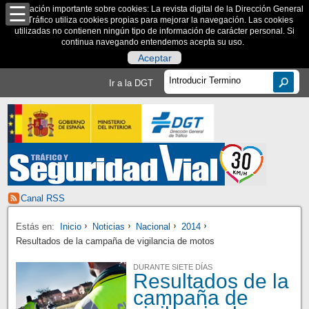
Información importante sobre cookies: La revista digital de la Dirección General
de Tráfico utiliza cookies propias para mejorar la navegación. Las cookies
utilizadas no contienen ningún tipo de información de carácter personal. Si
continua navegando entendemos acepta su uso.
Aceptar
Ir a la DGT
Canal RSS
Estás en:
Inicio
Noticias
Nacional
2014
Resultados de la campaña de vigilancia de motos
DURANTE SIETE DÍAS
Resultados de la
campaña de