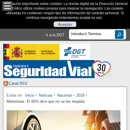
Información importante sobre cookies: La revista digital de la Dirección General
de Tráfico utiliza cookies propias para mejorar la navegación. Las cookies
utilizadas no contienen ningún tipo de información de carácter personal. Si
continua navegando entendemos acepta su uso.
Aceptar
Ir a la DGT
Canal RSS
Estás en:
Inicio
Noticias
Nacional
2018
Motoristas: El 65% dice que no se les respeta