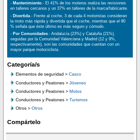
-
Mantenimiento
.- El 41% de los moteros realiza las revisiones
en talleres cercanos y un 37% en talleres de la marca/fabricante.
-
Divertida
.- Frente al coche, 3 de cada 4 motoristas consideran
la moto más rápida y divertida que el coche, mientras que el 90
% señala que éste último es más seguro y cómodo.
-
Por Comunidades
.- Andalucía (23%) y Cataluña (21%),
seguidas por la Comunidad Valenciana y Madrid (12 y 9%,
respectivamente), son las comunidades que cuentan con un
mayor parque motociclista.
Categoría/s
Elementos de seguridad >
Casco
Conductores y Peatones >
Jóvenes
Conductores y Peatones >
Motos
Conductores y Peatones >
Turismos
Otros >
Otros
Compártelo