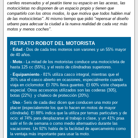
carriles reservados y el peatón tiene su espacio en las aceras, las
motocicletas no disponen de un espacio propio y tienen que
compartirlo con los otros modos, lo que motiva que todos hablen mal
de las motocicletas"
. Al mismo tiempo que pidió
"repensar el diseño
urbano para adecuar la ciudad a la nueva realidad de cada vez más
motos y menos coches"
.
RETRATO ROBOT DEL MOTORISTA
-
Edad
.- Dos de cada tres moteros son varones y un 55% mayor
de 40 años.
-
Moto
.- La mitad de los motoristas conduce una motocicleta de
hasta 125 cc (55%), y el resto de cilindradras superiores.
-
Equipamiento
.- 81% utiliza casco integral, mientras que el
35% usa el casco abierto en ocasiones, especialmente cuando
viaja en ciclomotor. El 70% lleva guantes. El 60% viste chaqueta
especial. Otros accesorios utilizados son las coderas (305),
botas (22%) y chaleco de protección (20%).
-
Uso
.- Seís de cada diez dicen que conducen una moto por
placer (especialemnte los que lo hacen en motos de mayor
cilindrada). El 88% indica que la utiliza por temas particulars y de
ocio: el 74% para desplazarse al trabajo o clase, y un 41% praa
salir el fin de semana o como medio alternaativo durante las
vacaciones. Un 92% habla de la facilidad de aparcameinto como
la ventaja más importante para usar la moto.