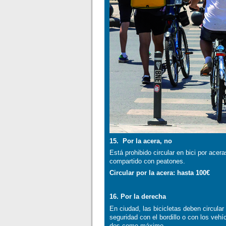
15. Por la acera, no
Está prohibido circular en bici por ace
compartido con peatones.
Circular por la acera: hasta 100€
16. Por la derecha
En ciudad, las bicicletas deben circula
seguridad con el bordillo o con los veh
dos como máximo.