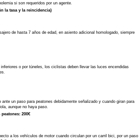
holemia si son requeridos por un agente.
 la tasa y la reincidencia)
pasajero de hasta 7 años de edad, en asiento adicional homologado, siempre
nferiores o por túneles, los ciclistas deben llevar las luces encendidas
es.
so ante un paso para peatones debidamente señalizado y cuando giran para
dola, aunque no haya paso.
s peatones: 200€
pecto a los vehículos de motor cuando circulan por un carril bici, por un paso