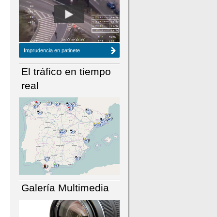
NÚMERO ACTUAL
HEMEROTECA
Imprudencia en patinete
El tráfico en tiempo
real
Galería Multimedia