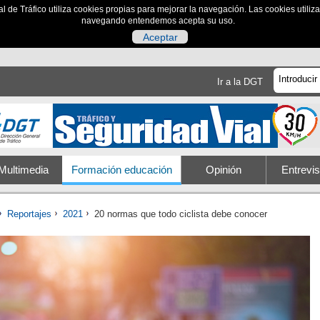
al de Tráfico utiliza cookies propias para mejorar la navegación. Las cookies utili
navegando entendemos acepta su uso.
Aceptar
Ir a la DGT
Multimedia
Formación educación
Opinión
Entrevis
Reportajes
2021
20 normas que todo ciclista debe conocer