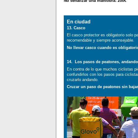
No señalizar una maniobra: 200€
En ciudad
13. Casco
El casco protector es obligatorio solo 
recomendable y siempre aconsejable.
No llevar casco cuando es obligatori
14. Los pasos de peatones, andand
En contra de lo que muchos ciclistas pi
confundirlos con los pasos para ciclista
cruzarlo andando.
Cruzar un paso de peatones sin bajar 