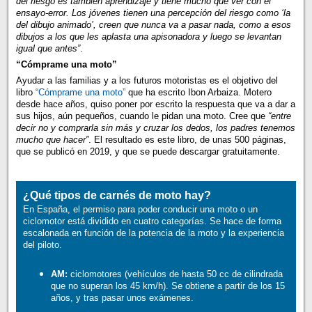
del riesgo es también aprendizaje y tiene mucho que ver con el
ensayo-error. Los jóvenes tienen una percepción del riesgo como ‘la
del dibujo animado’, creen que nunca va a pasar nada, como a esos
dibujos a los que les aplasta una apisonadora y luego se levantan
igual que antes”
.
“Cómprame una moto”
Ayudar a las familias y a los futuros motoristas es el objetivo del
libro
“Cómprame una moto”
que ha escrito Ibon Arbaiza. Motero
desde hace años, quiso poner por escrito la respuesta que va a dar a
sus hijos, aún pequeños, cuando le pidan una moto. Cree que
“entre
decir no y comprarla sin más y cruzar los dedos, los padres tenemos
mucho que hacer”
. El resultado es este libro, de unas 500 páginas,
que se publicó en 2019, y que se puede descargar gratuitamente.
¿Qué tipos de carnés de moto hay?
En España, el permiso para poder conducir una moto o un
ciclomotor está dividido en cuatro categorías. Se hace de forma
escalonada en función de la potencia de la moto y la experiencia
del piloto.
AM:
ciclomotores (vehículos de hasta 50 cc de cilindrada
que no superan los 45 km/h). Se obtiene a partir de los 15
años, y tras pasar unos exámenes.