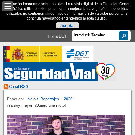
Información importante sobre cookies: La revista digital de la Dirección General
de Tráfico utiliza cookies propias para mejorar la navegación. Las cookies
utilizadas no contienen ningún tipo de información de carácter personal. Si
continua navegando entendemos acepta su uso.
Aceptar
Ir a la DGT
Canal RSS
Estás en:
Inicio
Reportajes
2020
¡Ya soy mayor! ¡Quiero una moto!