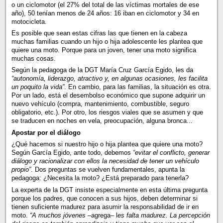
o un ciclomotor (el 27% del total de las víctimas mortales de ese
año), 50 tenían menos de 24 años: 16 iban en ciclomotor y 34 en
motocicleta.
Es posible que sean estas cifras las que tienen en la cabeza
muchas familias cuando un hijo o hija adolescente les plantea que
quiere una moto. Porque para un joven, tener una moto significa
muchas cosas.
Según la pedagoga de la DGT María Cruz García Egido, les da
“autonomía, liderazgo, atractivo y, en algunas ocasiones, les facilita
un poquito la vida”
. En cambio, para las familias, la situación es otra.
Por un lado, está el desembolso económico que supone adquirir un
nuevo vehículo (compra, mantenimiento, combustible, seguro
obligatorio, etc.). Por otro, los riesgos viales que se asumen y que
se traducen en noches en vela, preocupación, alguna bronca...
Apostar por el diálogo
¿Qué hacemos si nuestro hijo o hija plantea que quiere una moto?
Según García Egido, ante todo, debemos
“evitar el conflicto, generar
diálogo y racionalizar con ellos la necesidad de tener un vehículo
propio”
. Dos preguntas se vuelven fundamentales, apunta la
pedagoga: ¿Necesita la moto? ¿Está preparado para tenerla?
La experta de la DGT insiste especialmente en esta última pregunta
porque los padres, que conocen a sus hijos, deben determinar si
tienen suficiente madurez para asumir la responsabilidad de ir en
moto.
“A muchos jóvenes
–agrega– l
es falta madurez. La percepción