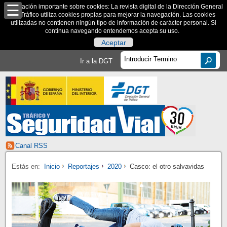
Información importante sobre cookies: La revista digital de la Dirección General
de Tráfico utiliza cookies propias para mejorar la navegación. Las cookies
utilizadas no contienen ningún tipo de información de carácter personal. Si
continua navegando entendemos acepta su uso.
Aceptar
Ir a la DGT
Canal RSS
Estás en:
Inicio
Reportajes
2020
Casco: el otro salvavidas