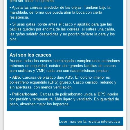
pero sin 'bailar' ni oprimirla.
• Ajusta las correas alrededor de las orejas. También bajo la
mandíbula, de forma que pueda abrir la boca con cierta
resistencia.
• Si usas gafas, ponte antes el casco y ajústalo para que las
patillas queden por encima de las correas: si sufres una caída,
las gafas saldrán despedidas y no podrán dañarte la cara y los
ojos.
Así son los cascos
Aunque todos los cascos homologados cumplen unos estándares
mínimos de seguridad, existen dos grandes familias de cascos
para ciclistas y VMP, cada uno con características propias:
• ABS.
Carcasa de plástico duro ABS. El 'corcho' interior es
poliestireno expandido (EPS) grueso. Casco cerrado, redondo y
sin aberturas, con menos ventilación.
• Policarbonato.
Carcasa de policarbonato unida al EPS interior
por presión y temperatura. Más ligero y ventilado. En igualdad de
peso, absorben mejor los impactos.
Leer más en la revista interactiva