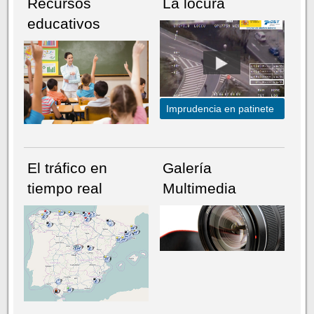
Recursos
La locura
educativos
Imprudencia en patinete
El tráfico en
Galería
tiempo real
Multimedia
NÚMERO ACTUAL
HEMEROTECA