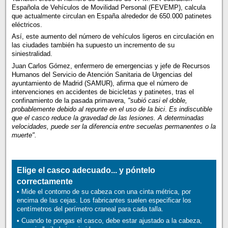
Española de Vehículos de Movilidad Personal (FEVEMP), calcula
que actualmente circulan en España alrededor de 650.000 patinetes
eléctricos.
Así, este aumento del número de vehículos ligeros en circulación en
las ciudades también ha supuesto un incremento de su
siniestralidad.
Juan Carlos Gómez, enfermero de emergencias y jefe de Recursos
Humanos del Servicio de Atención Sanitaria de Urgencias del
ayuntamiento de Madrid (SAMUR), afirma que el número de
intervenciones en accidentes de bicicletas y patinetes, tras el
confinamiento de la pasada primavera,
"subió casi el doble,
probablemente debido al repunte en el uso de la bici
.
Es indiscutible
que el casco reduce la gravedad de las lesiones. A determinadas
velocidades, puede ser la diferencia entre secuelas permanentes o la
muerte
".
Elige el casco adecuado... y póntelo
correctamente
• Mide el contorno de su cabeza con una cinta métrica, por
encima de las cejas. Los fabricantes suelen especificar los
centímetros del perímetro craneal para cada talla.
• Cuando te pongas el casco, debe estar ajustado a la cabeza,