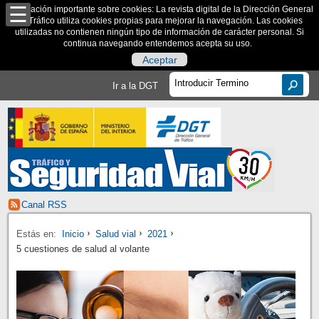
Información importante sobre cookies: La revista digital de la Dirección General
de Tráfico utiliza cookies propias para mejorar la navegación. Las cookies
utilizadas no contienen ningún tipo de información de carácter personal. Si
continua navegando entendemos acepta su uso.
Aceptar
Ir a la DGT
Canal RSS
Estás en:
Inicio
Salud vial
2021
5 cuestiones de salud al volante