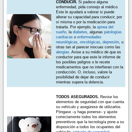
CONDUCIR.
Si padece alguna
enfermedad, pida consejo al médico.
Este le ayudará a valorar si puede
alterar su capacidad para conducir, por
sí misma o por la medicación para
tratarla. Por ejemplo, la
apnea del
sueño
, la
diabetes
, algunas
patologías
cardíacas
o
enfermedades
neurológicas
,
oncológicas
,
depresión
, u
otras tan al parecer inocuas como las
alergias
. Avise a su médico de que es
conductor para que este le informe de
los posibles peligros o le recete
medicamentos que no interfieran con la
conducción. O, incluso, valore la
posibilidad de dejar de conducir
mientras supera la dolencia.
TODOS ASEGURADOS.
Revise los
elementos de seguridad con que cuenta
su vehículo y asegúrese de utilizarlos.
Póngase –y haga ponerse– y ajuste
correctamente todos los elementos
preventivos que la tecnología pone a su
disposición a todos los ocupantes del
vehículo:
cinturón de seguridad
,