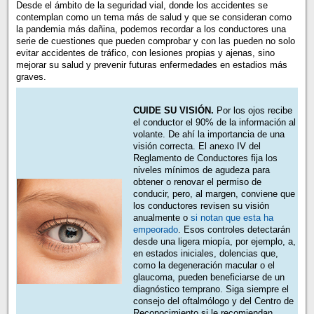
Desde el ámbito de la seguridad vial, donde los accidentes se
contemplan como un tema más de salud y que se consideran como
la pandemia más dañina, podemos recordar a los conductores una
serie de cuestiones que pueden comprobar y con las pueden no solo
evitar accidentes de tráfico, con lesiones propias y ajenas, sino
mejorar su salud y prevenir futuras enfermedades en estadios más
graves.
CUIDE SU VISIÓN.
Por los ojos recibe
el conductor el 90% de la información al
volante. De ahí la importancia de una
visión correcta. El anexo IV del
Reglamento de Conductores fija los
niveles mínimos de agudeza para
obtener o renovar el permiso de
conducir, pero, al margen, conviene que
los conductores revisen su visión
anualmente o
si notan que e
sta ha
empeorado
. Esos controles detectarán
desde una ligera miopía, por ejemplo, a,
en estados iniciales, dolencias que,
como la degeneración macular o el
glaucoma, pueden beneficiarse de un
diagnóstico temprano. Siga siempre el
consejo del oftalmólogo y del Centro de
Reconocimiento si le recomiendan