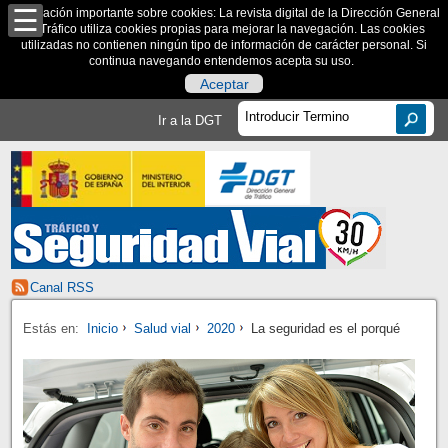
Información importante sobre cookies: La revista digital de la Dirección General
de Tráfico utiliza cookies propias para mejorar la navegación. Las cookies
utilizadas no contienen ningún tipo de información de carácter personal. Si
continua navegando entendemos acepta su uso.
Aceptar
Ir a la DGT
Canal RSS
Estás en:
Inicio
Salud vial
2020
La seguridad es el porqué