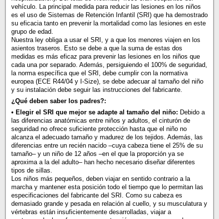
vehículo. La principal medida para reducir las lesiones en los niños
es el uso de Sistemas de Retención Infantil (SRI) que ha demostrado
su eficacia tanto en prevenir la mortalidad como las lesiones en este
grupo de edad.
Nuestra ley obliga a usar el SRI, y a que los menores viajen en los
asientos traseros. Esto se debe a que la suma de estas dos
medidas es más eficaz para prevenir las lesiones en los niños que
cada una por separado. Además, persiguiendo el 100% de seguridad,
la norma específica que el SRI, debe cumplir con la normativa
europea (ECE R44/04 y I-Size), se debe adecuar al tamaño del niño
y su instalación debe seguir las instrucciones del fabricante.
¿Qué deben saber los padres?:
• Elegir el SRI que mejor se adapte al tamaño del niño:
Debido a
las diferencias anatómicas entre niños y adultos, el cinturón de
seguridad no ofrece suficiente protección hasta que el niño no
alcanza el adecuado tamaño y madurez de los tejidos. Además, las
diferencias entre un recién nacido –cuya cabeza tiene el 25% de su
tamaño– y un niño de 12 años –en el que la proporción ya se
aproxima a la del adulto– han hecho necesario diseñar diferentes
tipos de sillas.
Los niños más pequeños, deben viajar en sentido contrario a la
marcha y mantener esta posición todo el tiempo que lo permitan las
especificaciones del fabricante del SRI. Como su cabeza es
demasiado grande y pesada en relación al cuello, y su musculatura y
vértebras están insuficientemente desarrolladas, viajar a