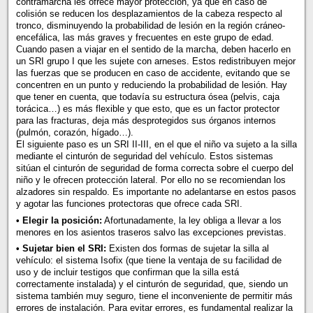
contramarcha les ofrece mayor protección, ya que en caso de
colisión se reducen los desplazamientos de la cabeza respecto al
tronco, disminuyendo la probabilidad de lesión en la región cráneo-
encefálica, las más graves y frecuentes en este grupo de edad.
Cuando pasen a viajar en el sentido de la marcha, deben hacerlo en
un SRI grupo I que les sujete con arneses. Estos redistribuyen mejor
las fuerzas que se producen en caso de accidente, evitando que se
concentren en un punto y reduciendo la probabilidad de lesión. Hay
que tener en cuenta, que todavía su estructura ósea (pelvis, caja
torácica…) es más flexible y que esto, que es un factor protector
para las fracturas, deja más desprotegidos sus órganos internos
(pulmón, corazón, hígado…).
El siguiente paso es un SRI II-III, en el que el niño va sujeto a la silla
mediante el cinturón de seguridad del vehículo. Estos sistemas
sitúan el cinturón de seguridad de forma correcta sobre el cuerpo del
niño y le ofrecen protección lateral. Por ello no se recomiendan los
alzadores sin respaldo. Es importante no adelantarse en estos pasos
y agotar las funciones protectoras que ofrece cada SRI.
• Elegir la posición:
Afortunadamente, la ley obliga a llevar a los
menores en los asientos traseros salvo las excepciones previstas.
• Sujetar bien el SRI:
Existen dos formas de sujetar la silla al
vehículo: el sistema Isofix (que tiene la ventaja de su facilidad de
uso y de incluir testigos que confirman que la silla está
correctamente instalada) y el cinturón de seguridad, que, siendo un
sistema también muy seguro, tiene el inconveniente de permitir más
errores de instalación. Para evitar errores, es fundamental realizar la