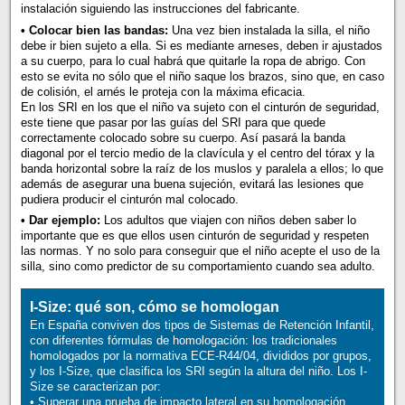
instalación siguiendo las instrucciones del fabricante.
• Colocar bien las bandas:
Una vez bien instalada la silla, el niño
debe ir bien sujeto a ella. Si es mediante arneses, deben ir ajustados
a su cuerpo, para lo cual habrá que quitarle la ropa de abrigo. Con
esto se evita no sólo que el niño saque los brazos, sino que, en caso
de colisión, el arnés le proteja con la máxima eficacia.
En los SRI en los que el niño va sujeto con el cinturón de seguridad,
este tiene que pasar por las guías del SRI para que quede
correctamente colocado sobre su cuerpo. Así pasará la banda
diagonal por el tercio medio de la clavícula y el centro del tórax y la
banda horizontal sobre la raíz de los muslos y paralela a ellos; lo que
además de asegurar una buena sujeción, evitará las lesiones que
pudiera producir el cinturón mal colocado.
• Dar ejemplo:
Los adultos que viajen con niños deben saber lo
importante que es que ellos usen cinturón de seguridad y respeten
las normas. Y no solo para conseguir que el niño acepte el uso de la
silla, sino como predictor de su comportamiento cuando sea adulto.
I-Size: qué son, cómo se homologan
En España conviven dos tipos de Sistemas de Retención Infantil,
con diferentes fórmulas de homologación: los tradicionales
homologados por la normativa ECE-R44/04, divididos por grupos,
y los I-Size, que clasifica los SRI según la altura del niño. Los I-
Size se caracterizan por:
• Superar una prueba de impacto lateral en su homologación.