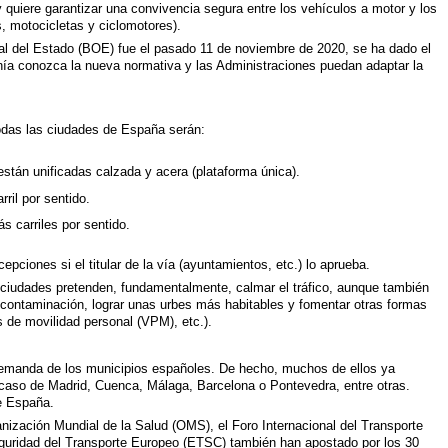
y quiere garantizar una convivencia segura entre los vehículos a motor y los
s, motocicletas y ciclomotores).
ial del Estado (BOE) fue el pasado 11 de noviembre de 2020, se ha dado el
nía conozca la nueva normativa y las Administraciones puedan adaptar la
todas las ciudades de España serán:
están unificadas calzada y acera (plataforma única).
rril por sentido.
s carriles por sentido.
pciones si el titular de la vía (ayuntamientos, etc.) lo aprueba.
 ciudades pretenden, fundamentalmente, calmar el tráfico, aunque también
a contaminación, lograr unas urbes más habitables y fomentar otras formas
os de movilidad personal (VPM), etc.).
emanda de los municipios españoles. De hecho, muchos de ellos ya
 caso de Madrid, Cuenca, Málaga, Barcelona o Pontevedra, entre otras.
de España.
ización Mundial de la Salud (OMS), el Foro Internacional del Transporte
Seguridad del Transporte Europeo (ETSC) también han apostado por los 30