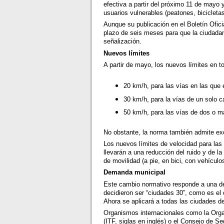
efectiva a partir del próximo 11 de mayo 
usuarios vulnerables (peatones, bicicleta
Aunque su publicación en el Boletín Ofic
plazo de seis meses para que la ciudada
señalización.
Nuevos límites
A partir de mayo, los nuevos límites en 
20 km/h, para las vías en las que 
30 km/h, para la vías de un solo ca
50 km/h, para las vías de dos o má
No obstante, la norma también admite exce
Los nuevos límites de velocidad para las
llevarán a una reducción del ruido y de l
de movilidad (a pie, en bici, con vehícul
Demanda municipal
Este cambio normativo responde a una d
decidieron ser “ciudades 30”, como es el
Ahora se aplicará a todas las ciudades 
Organismos internacionales como la Organ
(ITF, siglas en inglés) o el Consejo de 