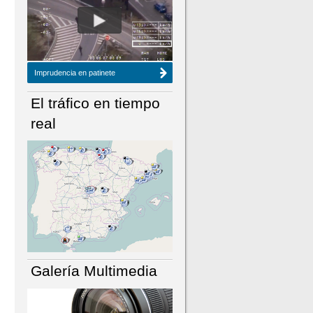
NÚMERO ACTUAL
HEMEROTECA
Imprudencia en patinete
El tráfico en tiempo
real
Galería Multimedia