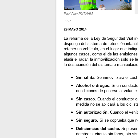
Paul Alan PUTNAM
J.I.R.
29 MAYO 2014
La reforma de la Ley de Seguridad Vial i
disponga del sistema de retención infantil
retener un vehículo, en el lugar que indi
algunos casos, como el de las emisiones,
eludir el radar, la inmovilización solo se
la desaparición del sistema o manipulaci
Sin sillita.
Se inmovilizará el coche
Alcohol o drogas
. Si un conduct
condiciones de ponerse al volante
Sin casco
. Cuando el conductor o
medida no se aplicará a los ciclist
Sin autorización.
Cuando el vehíc
Sin seguro.
Si se coprueba que no
Deficiencias del coche.
Si prese
demás: si circula sin faros, sin s