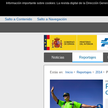
Información importante sobre cookies: La revista digital de la Dirección Gener
Salto a Contenido
Salto a Navegación
Noticias
Reportajes
Estás en:
Inicio
Reportajes
2014
P
R