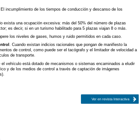
.
El incumplimiento de los tiempos de conducción y descanso de los
o exista una ocupación excesiva: más del 50% del número de plazas
tor; es decir, si en un turismo habilitado para 5 plazas viajan 8 o más.
pere los niveles de gases, humos y ruido permitidos en cada caso.
ntrol
. Cuando existan indicios racionales que pongan de manifiesto la
mentos de control, como puede ser el tacógrafo y el limitador de velocidad a
ulos de transporte.
 el vehículo está dotado de mecanismos o sistemas encaminados a eludir
áfico y de los medios de control a través de captación de imágenes
s).
Ver en revista Interactiva