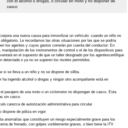
con el alcohol o drogas, o circular en moto y no disponer de
casco
ncorpora una nueva causa para inmovilizar un vehículo: cuando un niño no
 obligatorio. Le recordamos las otras situaciones por las que se podría
quen los agentes y cuyos gastos correrán por cuenta del conductor: En
 manipulación de los instrumentos de control o el de los dispositivos para
 levantará en el supuesto de que un taller designado por los agentescertifique
ón detectada o ya no se superen los niveles permitidos.
 si se lleva a un niño y no se dispone de sillita.
or ha ingerido alcohol o drogas y ningún otro acompañante está en
.
 el pasajero de una moto o un ciclomotor no dispongan de casco. Esta
as sin casco.
ulo carezca de autorización administrativa para circular.
 dispone de póliza en vigor.
nta anomalías que constituyen un riesgo especialmente grave para los
istema de frenado, con golpes visiblemente graves, o bien tiene la ITV