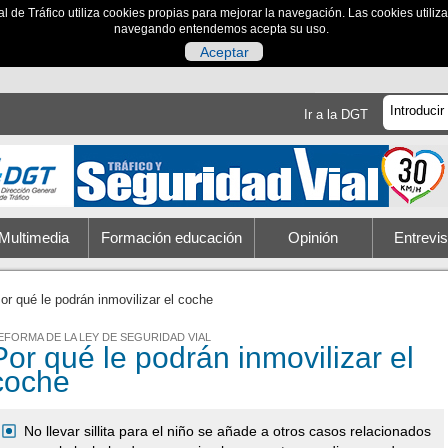
al de Tráfico utiliza cookies propias para mejorar la navegación. Las cookies utili
navegando entendemos acepta su uso.
Aceptar
Ir a la DGT
Multimedia
Formación educación
Opinión
Entrevis
or qué le podrán inmovilizar el coche
EFORMA DE LA LEY DE SEGURIDAD VIAL
Por qué le podrán inmovilizar el
coche
No llevar sillita para el niño se añade a otros casos relacionados