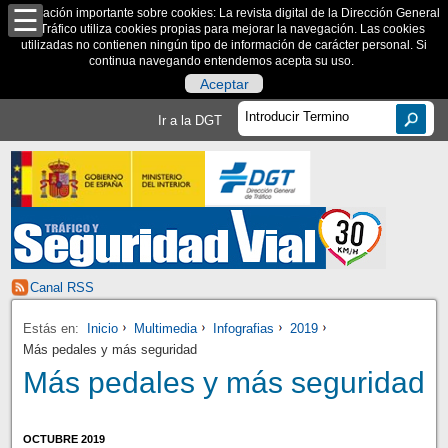
Información importante sobre cookies: La revista digital de la Dirección General
de Tráfico utiliza cookies propias para mejorar la navegación. Las cookies
utilizadas no contienen ningún tipo de información de carácter personal. Si
continua navegando entendemos acepta su uso.
Aceptar
Ir a la DGT
Canal RSS
Estás en:
Inicio
Multimedia
Infografias
2019
Más pedales y más seguridad
Más pedales y más seguridad
OCTUBRE 2019