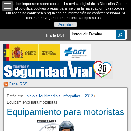
Información importante sobre cookies: La revista digital de la Dirección General
de Tráfico utiliza cookies propias para mejorar la navegación. Las cookies
utilizadas no contienen ningún tipo de información de carácter personal. Si
continua navegando entendemos acepta su uso.
Aceptar
Ir a la DGT
Canal RSS
Estás en:
Inicio
Multimedia
Infografias
2012
Equipamiento para motoristas
Equipamiento para motoristas