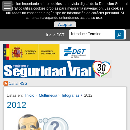
Información importante sobre cookies: La revista digital de la Dirección General
de Tráfico utiliza cookies propias para mejorar la navegación. Las cookies
utilizadas no contienen ningún tipo de información de carácter personal. Si
continua navegando entendemos acepta su uso.
Aceptar
Ir a la DGT
Canal RSS
Estás en:
Inicio
Multimedia
Infografias
2012
2012