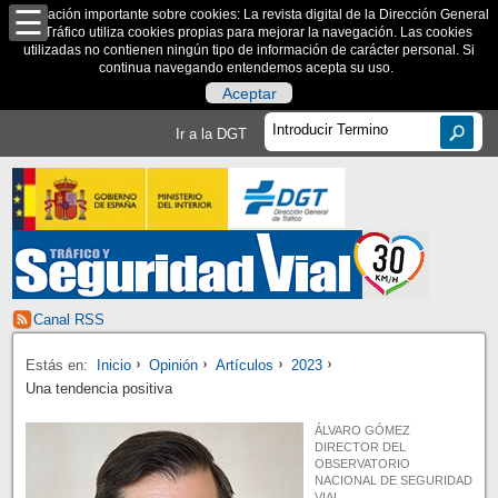
Información importante sobre cookies: La revista digital de la Dirección General
de Tráfico utiliza cookies propias para mejorar la navegación. Las cookies
utilizadas no contienen ningún tipo de información de carácter personal. Si
continua navegando entendemos acepta su uso.
Aceptar
Ir a la DGT
Canal RSS
Estás en:
Inicio
Opinión
Artículos
2023
Una tendencia positiva
ÁLVARO GÓMEZ
DIRECTOR DEL
OBSERVATORIO
NACIONAL DE SEGURIDAD
VIAL