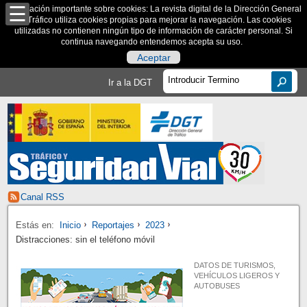
Información importante sobre cookies: La revista digital de la Dirección General
de Tráfico utiliza cookies propias para mejorar la navegación. Las cookies
utilizadas no contienen ningún tipo de información de carácter personal. Si
continua navegando entendemos acepta su uso.
Aceptar
Ir a la DGT
Canal RSS
Estás en:
Inicio
Reportajes
2023
Distracciones: sin el teléfono móvil
DATOS DE TURISMOS,
VEHÍCULOS LIGEROS Y
AUTOBUSES