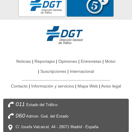
Noticias
Reportajes
Opiniones
Entrevistas
Motor
Suscripciones
Internacional
Contacto
Información y servicios
Mapa Web
Aviso legal
011
Estado del Tráfico
060
Admon. Gral. del Estado
C/ Josefa Valcarcel, 44 - 28071 Madrid - España