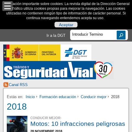
Información importante sobre cookies: La revista digital de la Dirección General
de Tráfico utiliza cookies propias para mejorar la navegación. Las cookies
utilizadas no contienen ningún tipo de información de carácter personal. Si
continua navegando entendemos acepta su uso.
Aceptar
Ir a la DGT
Canal RSS
Estás en:
Inicio
Formación educación
Conducir mejor
2018
2018
CONDUCIR MEJOR-
Motos: 10 infracciones peligrosas
28 NOVIEMBRE 2018