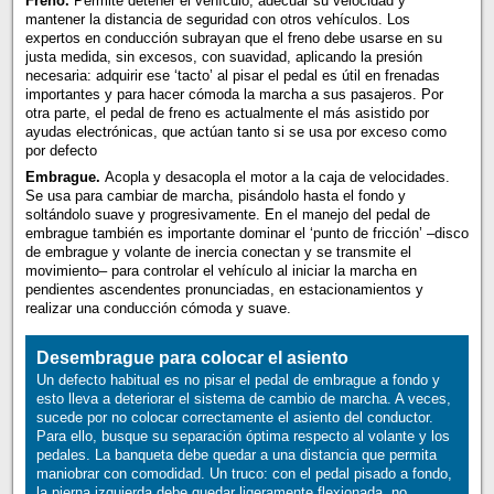
Freno.
Permite detener el vehículo, adecuar su velocidad y
mantener la distancia de seguridad con otros vehículos. Los
expertos en conducción subrayan que el freno debe usarse en su
justa medida, sin excesos, con suavidad, aplicando la presión
necesaria: adquirir ese ‘tacto’ al pisar el pedal es útil en frenadas
importantes y para hacer cómoda la marcha a sus pasajeros. Por
otra parte, el pedal de freno es actualmente el más asistido por
ayudas electrónicas, que actúan tanto si se usa por exceso como
por defecto
Embrague.
Acopla y desacopla el motor a la caja de velocidades.
Se usa para cambiar de marcha, pisándolo hasta el fondo y
soltándolo suave y progresivamente. En el manejo del pedal de
embrague también es importante dominar el ‘punto de fricción’ –disco
de embrague y volante de inercia conectan y se transmite el
movimiento– para controlar el vehículo al iniciar la marcha en
pendientes ascendentes pronunciadas, en estacionamientos y
realizar una conducción cómoda y suave.
Desembrague para colocar el asiento
Un defecto habitual es no pisar el pedal de embrague a fondo y
esto lleva a deteriorar el sistema de cambio de marcha. A veces,
sucede por no colocar correctamente el asiento del conductor.
Para ello, busque su separación óptima respecto al volante y los
pedales. La banqueta debe quedar a una distancia que permita
maniobrar con comodidad. Un truco: con el pedal pisado a fondo,
la pierna izquierda debe quedar ligeramente flexionada, no