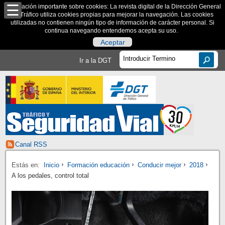
Información importante sobre cookies: La revista digital de la Dirección General
de Tráfico utiliza cookies propias para mejorar la navegación. Las cookies
utilizadas no contienen ningún tipo de información de carácter personal. Si
continua navegando entendemos acepta su uso.
Aceptar
Ir a la DGT
Canal RSS
Estás en:
Inicio
Formación educación
Conducir mejor
2018
A los pedales, control total