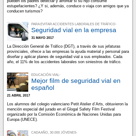
pueden los padres detectar y afrontar si su hijo consume
estupefacientes? ¿Y si, además, conduce o viaja con amigos que ya
conducen turismos?
PARA EVITAR ACCIDENTES LABORALES DE TRÁFICO-
Seguridad vial en la empresa
31 MAYO 2017
La Dirección General de Tráfico (DGT), a través de sus jefaturas
provinciales, ofrece a las empresas la ayuda material y personal para
diseñar y aplicar planes de seguridad vial a sus empleados. Cada
año, el 11% de los accidentes laborales son siniestros de tráfico.
EDUCACIÓN VIAL-
Mejor film de seguridad vial en
español
21 ABRIL 2017
Los alumnos del colegio valenciano Petit Atelier d´Arts, obtuvieron la
mención especial del jurado en el Glogal Safety Film Festival
organizado por la Comisión Económica de Naciones Unidas para
Europa (UNECE).
CADA AÑO, 30.000 JÓVENES-