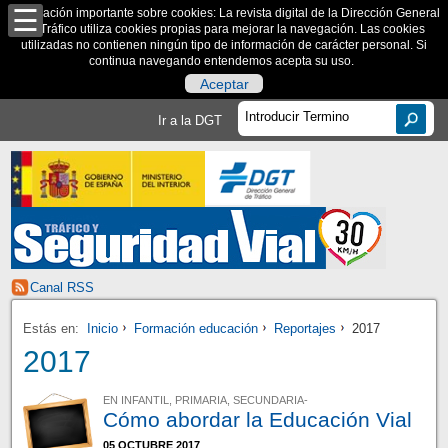
Información importante sobre cookies: La revista digital de la Dirección General
de Tráfico utiliza cookies propias para mejorar la navegación. Las cookies
utilizadas no contienen ningún tipo de información de carácter personal. Si
continua navegando entendemos acepta su uso.
Aceptar
Ir a la DGT
Canal RSS
Estás en:
Inicio
Formación educación
Reportajes
2017
2017
EN INFANTIL, PRIMARIA, SECUNDARIA-
Cómo abordar la Educación Vial
05 OCTUBRE 2017