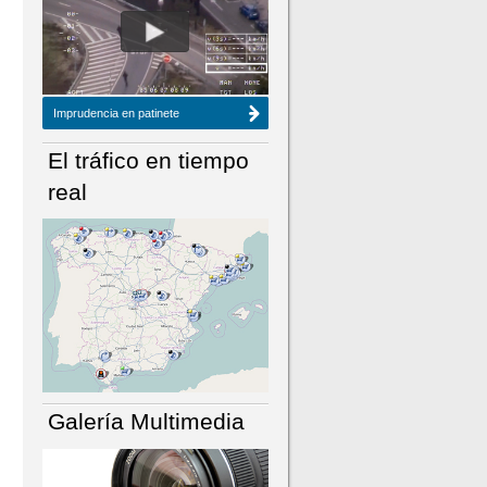
NÚMERO ACTUAL
HEMEROTECA
Imprudencia en patinete
El tráfico en tiempo
real
Galería Multimedia