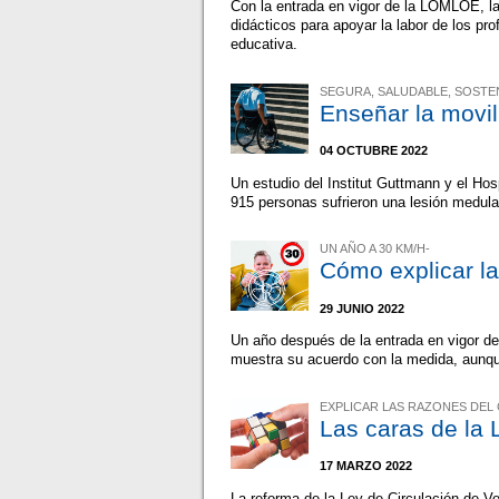
Con la entrada en vigor de la LOMLOE, l
didácticos para apoyar la labor de los prof
educativa.
SEGURA, SALUDABLE, SOSTENI
Enseñar la movi
04 OCTUBRE 2022
Un estudio del Institut Guttmann y el Ho
915 personas sufrieron una lesión medular
UN AÑO A 30 KM/H-
Cómo explicar l
29 JUNIO 2022
Un año después de la entrada en vigor de
muestra su acuerdo con la medida, aunqu
EXPLICAR LAS RAZONES DEL
Las caras de la 
17 MARZO 2022
La reforma de la Ley de Circulación de Ve