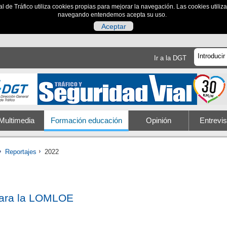
al de Tráfico utiliza cookies propias para mejorar la navegación. Las cookies utili
navegando entendemos acepta su uso.
Aceptar
Ir a la DGT
Multimedia
Formación educación
Opinión
Entrevis
Reportajes
2022
para la LOMLOE