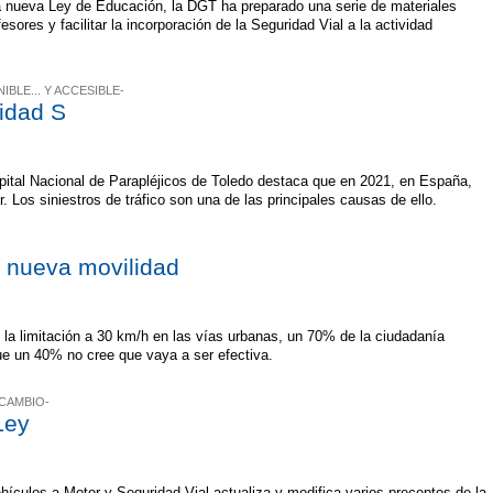
a nueva Ley de Educación, la DGT ha preparado una serie de materiales
esores y facilitar la incorporación de la Seguridad Vial a la actividad
BLE... Y ACCESIBLE-
lidad S
spital Nacional de Parapléjicos de Toledo destaca que en 2021, en España,
. Los siniestros de tráfico son una de las principales causas de ello.
a nueva movilidad
 la limitación a 30 km/h en las vías urbanas, un 70% de la ciudadanía
e un 40% no cree que vaya a ser efectiva.
 CAMBIO-
Ley
hículos a Motor y Seguridad Vial actualiza y modifica varios preceptos de la