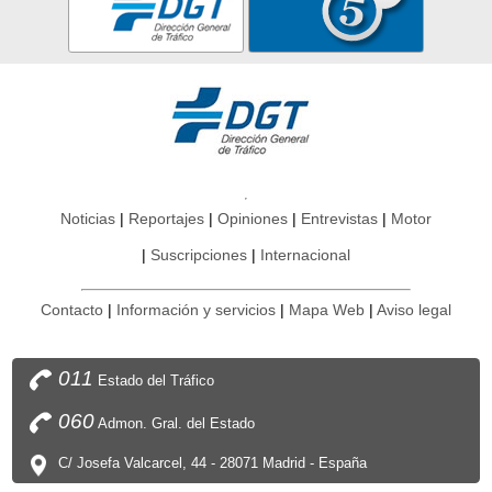
Noticias
Reportajes
Opiniones
Entrevistas
Motor
Suscripciones
Internacional
Contacto
Información y servicios
Mapa Web
Aviso legal
011
Estado del Tráfico
060
Admon. Gral. del Estado
C/ Josefa Valcarcel, 44 - 28071 Madrid - España