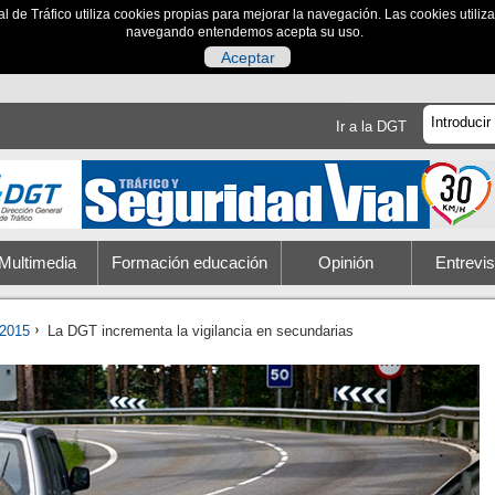
al de Tráfico utiliza cookies propias para mejorar la navegación. Las cookies utili
navegando entendemos acepta su uso.
Aceptar
Ir a la DGT
Multimedia
Formación educación
Opinión
Entrevis
2015
La DGT incrementa la vigilancia en secundarias