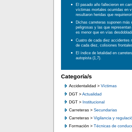
El pasado año fallecieron en car
víctimas mortales ocurridas en 
resultaron heridas que requiriero
Dichas carreteras suponen más de
peligrosas y las que representan
es menor que en vías desdoblad
Cuatro de cada diez accidentes m
de cada diez, colisiones frontale
El índice de letalidad en carrete
autopista (1,7).
Categoría/s
Accidentalidad >
Víctimas
DGT >
Actualidad
DGT >
Institucional
Carreteras >
Secundarias
Carreteras >
Vigilancia y regulaci
Formación >
Técnicas de conduc