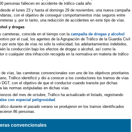
0 personas fallecen en accidente de tráfico cada año.
 desde el lunes 23 y hasta el domingo 29 de noviembre, una nueva campaña
cundarias, con el objetivo de conseguir comportamientos más seguros entre
rreteras y, por lo tanto, una reducción de accidentes en este tipo de vías.
ohol y drogas
as carreteras, coincide en el tiempo con la
campaña de drogas y alcohol
otivo por el cual, los agentes de la Agrupación de Tráfico de la Guardia Civil
n por este tipo de vías no sólo la velocidad, los adelantamientos indebidos,
mbién la conducción bajo los efectos de drogas o alcohol, así como la
r o cualquier otra infracción recogida en la normativa en materia de tráfico
po de vías, las carreteras convencionales son uno de los objetivos prioritarios
ano, Tráfico identificó y dio a conocer a los conductores los tramos de vías
DGT, con el objetivo de que el conductor cuando transite por dichas
a las normas estipuladas en dichas vías.
enzos del mes de octubre, Tráfico ha actualizado el listado, registrando
ales con especial peligrosidad
.
ráfico durante el pasado verano se produjeron en los tramos identificados
lecieron 86 personas.
eteras convencionales