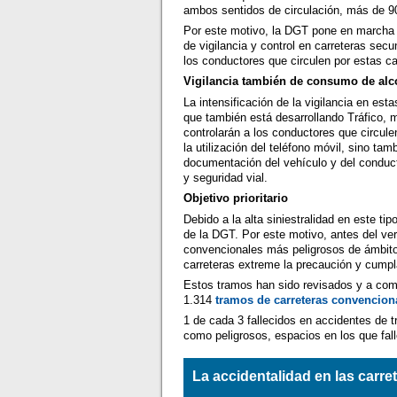
ambos sentidos de circulación, más de 90
Por este motivo, la DGT pone en marcha
de vigilancia y control en carreteras se
los conductores que circulen por estas ca
Vigilancia también de consumo de alc
La intensificación de la vigilancia en est
que también está desarrollando Tráfico, m
controlarán a los conductores que circule
la utilización del teléfono móvil, sino ta
documentación del vehículo y del conducto
y seguridad vial.
Objetivo prioritario
Debido a la alta siniestralidad en este ti
de la DGT. Por este motivo, antes del ver
convencionales más peligrosos de ámbito 
carreteras extreme la precaución y cumpl
Estos tramos han sido revisados y a comi
1.314
tramos de carreteras convencion
1 de cada 3 fallecidos en accidentes de t
como peligrosos, espacios en los que fal
La accidentalidad en las carr