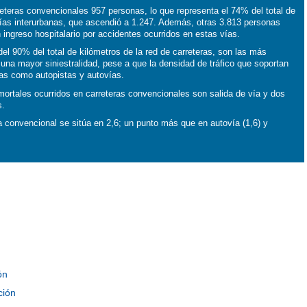
reteras convencionales 957 personas, lo que representa el 74% del total de
vías interurbanas, que ascendió a 1.247. Además, otras 3.813 personas
n ingreso hospitalario por accidentes ocurridos en estas vías.
l 90% del total de kilómetros de la red de carreteras, son las más
 una mayor siniestralidad, pese a que la densidad de tráfico que soportan
as como autopistas y autovías.
ortales ocurridos en carreteras convencionales son salida de vía y dos
s.
ra convencional se sitúa en 2,6; un punto más que en autovía (1,6) y
ón
ción