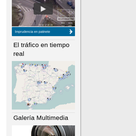
NÚMERO ACTUAL
HEMEROTECA
Imprudencia en patinete
El tráfico en tiempo
real
Galería Multimedia