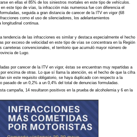
rarse en ellas el 85% de los siniestros mortales en este tipo de vehículos.
 en este tipo de vías, la infracción más numerosa fue con diferencia el
ormuladas, seguida a gran distancia de carecer de la ITV en vigor (68
nfracciones como el uso de silenciadores, los adelantamientos
 longitudinal continua.
la tendencia de las infracciones es similar y destaca especialmente el hecho
s por exceso de velocidad en este tipo de vías se concentrara en la Región
as carreteras convencionales, el territorio que acumuló mayor número de
rovincia de Lugo.
ladas por carecer de la ITV en vigor, éstas se encuentran muy repartidas a
por encima de otras. Lo que sí llama la atención, es el hecho de que la cifra
an sin este requisito obligatorio, se haya duplicado con respecto a la
o pasado de un 0,2% a un 0,4% del total de denuncias formuladas.
esta campaña, 14 resultaron positivos en la prueba de alcoholemia y 6 en la