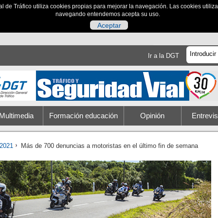
al de Tráfico utiliza cookies propias para mejorar la navegación. Las cookies utili
navegando entendemos acepta su uso.
Aceptar
Ir a la DGT
Multimedia
Formación educación
Opinión
Entrevis
2021
Más de 700 denuncias a motoristas en el último fin de semana