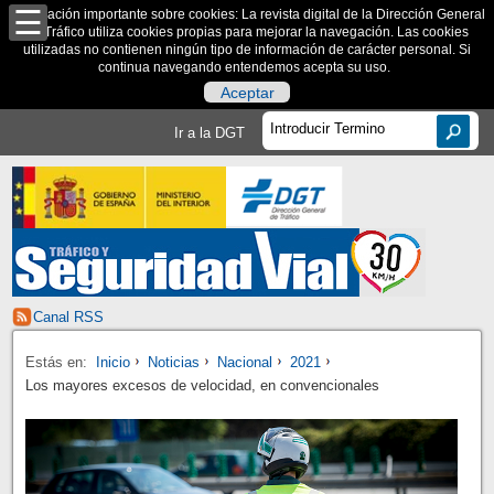
Información importante sobre cookies: La revista digital de la Dirección General
de Tráfico utiliza cookies propias para mejorar la navegación. Las cookies
utilizadas no contienen ningún tipo de información de carácter personal. Si
continua navegando entendemos acepta su uso.
Aceptar
Ir a la DGT
Canal RSS
Estás en:
Inicio
Noticias
Nacional
2021
Los mayores excesos de velocidad, en convencionales