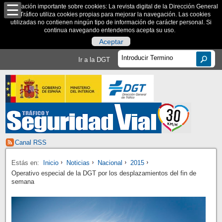
Información importante sobre cookies: La revista digital de la Dirección General
de Tráfico utiliza cookies propias para mejorar la navegación. Las cookies
utilizadas no contienen ningún tipo de información de carácter personal. Si
continua navegando entendemos acepta su uso.
Aceptar
Ir a la DGT
Canal RSS
Estás en:
Inicio
Noticias
Nacional
2015
Operativo especial de la DGT por los desplazamientos del fin de
semana