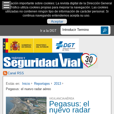
Información importante sobre cookies: La revista digital de la Dirección General
de Tráfico utiliza cookies propias para mejorar la navegación. Las cookies
utilizadas no contienen ningún tipo de información de carácter personal. Si
continua navegando entendemos acepta su uso.
Aceptar
Ir a la DGT
Canal RSS
Estás en:
Inicio
Reportajes
2013
Pegasus: el nuevo radar aéreo
VIGILANCIA AÉREA
Pegasus: el
nuevo radar