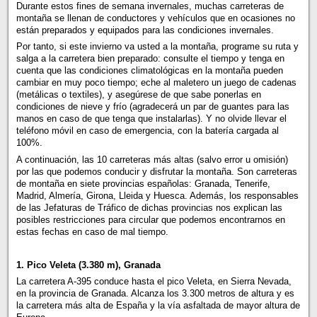
Durante estos fines de semana invernales, muchas carreteras de
montaña se llenan de conductores y vehículos que en ocasiones no
están preparados y equipados para las condiciones invernales.
Por tanto, si este invierno va usted a la montaña, programe su ruta y
salga a la carretera bien preparado: consulte el tiempo y tenga en
cuenta que las condiciones climatológicas en la montaña pueden
cambiar en muy poco tiempo; eche al maletero un juego de cadenas
(metálicas o textiles), y asegúrese de que sabe ponerlas en
condiciones de nieve y frío (agradecerá un par de guantes para las
manos en caso de que tenga que instalarlas). Y no olvide llevar el
teléfono móvil en caso de emergencia, con la batería cargada al
100%.
A continuación, las 10 carreteras más altas (salvo error u omisión)
por las que podemos conducir y disfrutar la montaña. Son carreteras
de montaña en siete provincias españolas: Granada, Tenerife,
Madrid, Almería, Girona, Lleida y Huesca. Además, los responsables
de las Jefaturas de Tráfico de dichas provincias nos explican las
posibles restricciones para circular que podemos encontrarnos en
estas fechas en caso de mal tiempo.
1. Pico Veleta (3.380 m), Granada
La carretera A-395 conduce hasta el pico Veleta, en Sierra Nevada,
en la provincia de Granada. Alcanza los 3.300 metros de altura y es
la carretera más alta de España y la vía asfaltada de mayor altura de