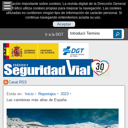
Información importante sobre cookies: La revista digital de la Dirección General
de Tráfico utiliza cookies propias para mejorar la navegación. Las cookies
utilizadas no contienen ningún tipo de información de carácter personal. Si
continua navegando entendemos acepta su uso.
Aceptar
Ir a la DGT
Canal RSS
Estás en:
Inicio
Reportajes
2023
Las carreteras más altas de España