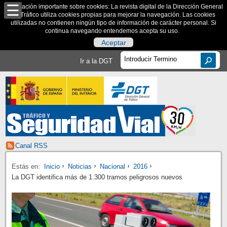
Información importante sobre cookies: La revista digital de la Dirección General
de Tráfico utiliza cookies propias para mejorar la navegación. Las cookies
utilizadas no contienen ningún tipo de información de carácter personal. Si
continua navegando entendemos acepta su uso.
Aceptar
Ir a la DGT
Canal RSS
Estás en:
Inicio
Noticias
Nacional
2016
La DGT identifica más de 1.300 tramos peligrosos nuevos