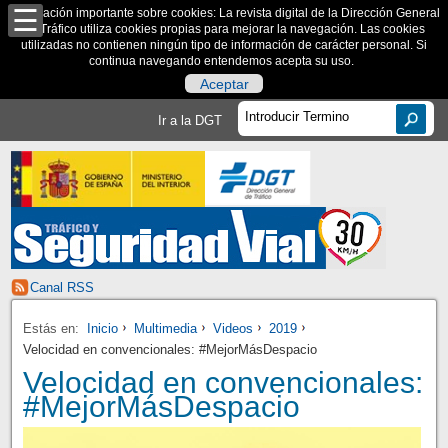
Información importante sobre cookies: La revista digital de la Dirección General
de Tráfico utiliza cookies propias para mejorar la navegación. Las cookies
utilizadas no contienen ningún tipo de información de carácter personal. Si
continua navegando entendemos acepta su uso.
Aceptar
Ir a la DGT
Canal RSS
Estás en:
Inicio
Multimedia
Videos
2019
Velocidad en convencionales: #MejorMásDespacio
Velocidad en convencionales:
#MejorMásDespacio