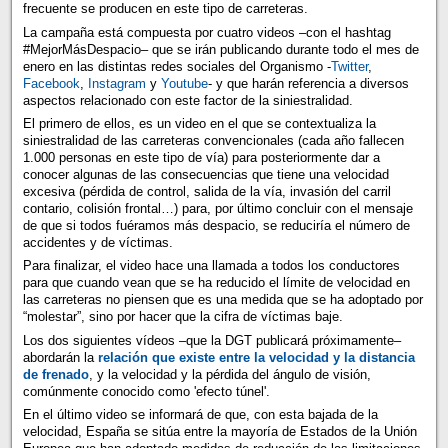
frecuente se producen en este tipo de carreteras.
La campaña está compuesta por cuatro videos –con el hashtag
#MejorMásDespacio– que se irán publicando durante todo el mes de
enero en las distintas redes sociales del Organismo -
Twitter
,
Facebook
,
Instagram
y
Youtube
- y que harán referencia a diversos
aspectos relacionado con este factor de la siniestralidad.
El primero de ellos, es un video en el que se contextualiza la
siniestralidad de las carreteras convencionales (cada año fallecen
1.000 personas en este tipo de vía) para posteriormente dar a
conocer algunas de las consecuencias que tiene una velocidad
excesiva (pérdida de control, salida de la vía, invasión del carril
contario, colisión frontal…) para, por último concluir con el mensaje
de que si todos fuéramos más despacio, se reduciría el número de
accidentes y de víctimas.
Para finalizar, el video hace una llamada a todos los conductores
para que cuando vean que se ha reducido el límite de velocidad en
las carreteras no piensen que es una medida que se ha adoptado por
“molestar”, sino por hacer que la cifra de víctimas baje.
Los dos siguientes vídeos –que la DGT publicará próximamente–
abordarán la
relación que existe entre la velocidad y la distancia
de frenado
, y la velocidad y la pérdida del ángulo de visión,
comúnmente conocido como 'efecto túnel'.
En el último video se informará de que, con esta bajada de la
velocidad, España se sitúa entre la mayoría de Estados de la Unión