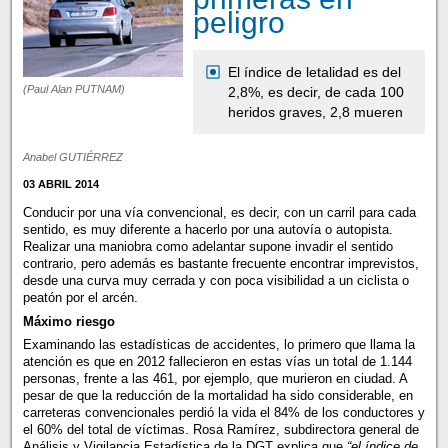
peligro
El índice de letalidad es del
(Paul Alan PUTNAM)
2,8%, es decir, de cada 100
heridos graves, 2,8 mueren
Anabel GUTIÉRREZ
03 ABRIL 2014
Conducir por una vía convencional, es decir, con un carril para cada
sentido, es muy diferente a hacerlo por una autovía o autopista.
Realizar una maniobra como adelantar supone invadir el sentido
contrario, pero además es bastante frecuente encontrar imprevistos,
desde una curva muy cerrada y con poca visibilidad a un ciclista o
peatón por el arcén.
Máximo riesgo
Examinando las estadísticas de accidentes, lo primero que llama la
atención es que en 2012 fallecieron en estas vías un total de 1.144
personas, frente a las 461, por ejemplo, que murieron en ciudad. A
pesar de que la reducción de la mortalidad ha sido considerable, en
carreteras convencionales perdió la vida el 84% de los conductores y
el 60% del total de víctimas. Rosa Ramírez, subdirectora general de
Análisis y Vigilancia Estadística de la DGT explica que
“el índice de