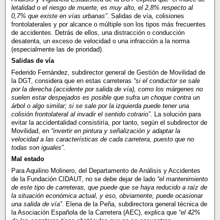
letalidad o el riesgo de muerte, es muy alto, el 2,8% respecto al
0,7% que existe en vías urbanas”
. Salidas de vía, colisiones
frontolaterales y por alcance o múltiple son los tipos más frecuentes
de accidentes. Detrás de ellos, una distracción o conducción
desatenta, un exceso de velocidad o una infracción a la norma
(especialmente las de prioridad).
Salidas de vía
Federido Fernández, subdirector general de Gestión de Movilidad de
la DGT, considera que en estas carreteras
“si el conductor se sale
por la derecha (accidente por salida de vía), como los márgenes no
suelen estar despejados es posible que sufra un choque contra un
árbol o algo similar; si se sale por la izquierda puede tener una
colisión frontolateral al invadir el sentido cotrario”
. La solución para
evitar la accidentalidad consistiría, por tanto, según el subdirector de
Movilidad, en
“invertir en pintura y señalización y adaptar la
velocidad a las características de cada carretera, puesto que no
todas son iguales”
.
Mal estado
Para Aquilino Molinero, del Departamento de Análisis y Accidentes
de la Fundación CIDAUT, no se debe dejar de lado
“el mantenimiento
de este tipo de carreteras, que puede que se haya reducido a raíz de
la situación económica actual, y eso, obviamente, puede ocasionar
una salida de vía”
. Elena de la Peña, subdirectora general técnica de
la Asociación Española de la Carretera (AEC), explica que
“el 42%