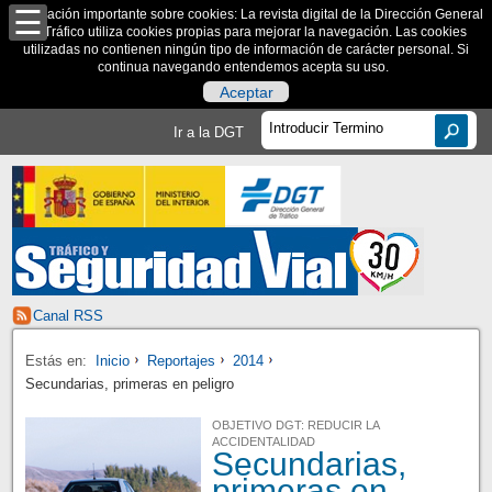
Información importante sobre cookies: La revista digital de la Dirección General
de Tráfico utiliza cookies propias para mejorar la navegación. Las cookies
utilizadas no contienen ningún tipo de información de carácter personal. Si
continua navegando entendemos acepta su uso.
Aceptar
Ir a la DGT
Canal RSS
Estás en:
Inicio
Reportajes
2014
Secundarias, primeras en peligro
OBJETIVO DGT: REDUCIR LA
ACCIDENTALIDAD
Secundarias,
primeras en