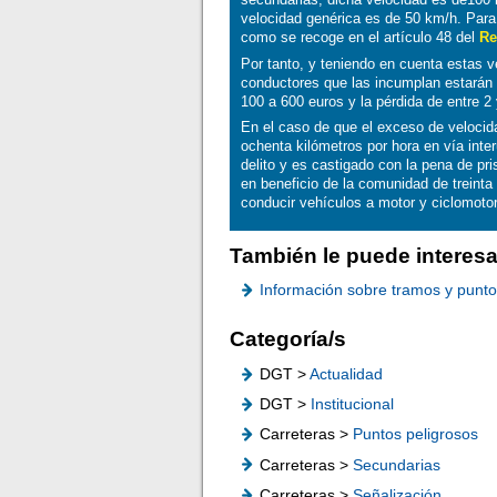
velocidad genérica es de 50 km/h. Para
como se recoge en el artículo 48 del
Re
Por tanto, y teniendo en cuenta estas v
conductores que las incumplan estarán
100 a 600 euros y la pérdida de entre 
En el caso de que el exceso de velocida
ochenta kilómetros por hora en vía inte
delito y es castigado con la pena de pr
en beneficio de la comunidad de treinta 
conducir vehículos a motor y ciclomotor
También le puede interesa
Información sobre tramos y puntos 
Categoría/s
DGT >
Actualidad
DGT >
Institucional
Carreteras >
Puntos peligrosos
Carreteras >
Secundarias
Carreteras >
Señalización