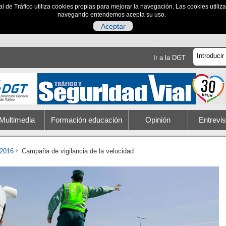
al de Tráfico utiliza cookies propias para mejorar la navegación. Las cookies utili
navegando entendemos acepta su uso.
Aceptar
Ir a la DGT
Multimedia
Formación educación
Opinión
Entrevis
2016
Campaña de vigilancia de la velocidad