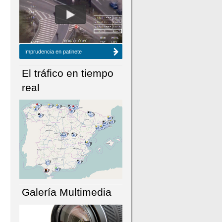
NÚMERO ACTUAL
HEMEROTECA
Imprudencia en patinete
El tráfico en tiempo
real
Galería Multimedia