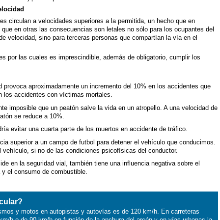
elocidad
s circulan a velocidades superiores a la permitida, un hecho que en
que en otras las consecuencias son letales no sólo para los ocupantes del
de velocidad, sino para terceras personas que compartían la vía en el
s por las cuales es imprescindible, además de obligatorio, cumplir los
d provoca aproximadamente un incremento del 10% en los accidentes que
 los accidentes con víctimas mortales.
te imposible que un peatón salve la vida en un atropello. A una velocidad de
eatón se reduce a 10%.
ía evitar una cuarta parte de los muertos en accidente de tráfico.
cia superior a un campo de futbol para detener el vehículo que conducimos.
 vehículo, si no de las condiciones psicofísicas del conductor.
ide en la seguridad vial, también tiene una influencia negativa sobre el
a y el consumo de combustible.
cular?
smos y motos en autopistas y autovías es de 120 km/h. En carreteras
km/h o de 90 km/h en función de la anchura del arcén y en vías urbanas la