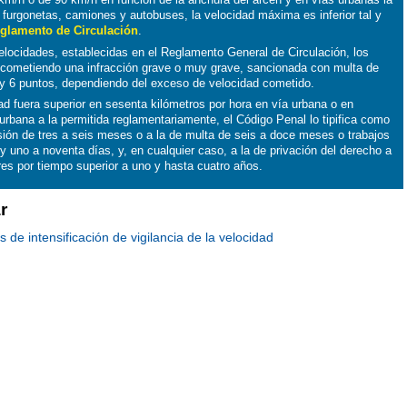
 furgonetas, camiones y autobuses, la velocidad máxima es inferior tal y
glamento de Circulación
.
elocidades, establecidas en el Reglamento General de Circulación, los
 cometiendo una infracción grave o muy grave, sancionada con multa de
2 y 6 puntos, dependiendo del exceso de velocidad cometido.
d fuera superior en sesenta kilómetros por hora en vía urbana o en
rurbana a la permitida reglamentariamente, el Código Penal lo tipifica como
isión de tres a seis meses o a la de multa de seis a doce meses o trabajos
y uno a noventa días, y, en cualquier caso, a la de privación del derecho a
es por tiempo superior a uno y hasta cuatro años.
r
de intensificación de vigilancia de la velocidad