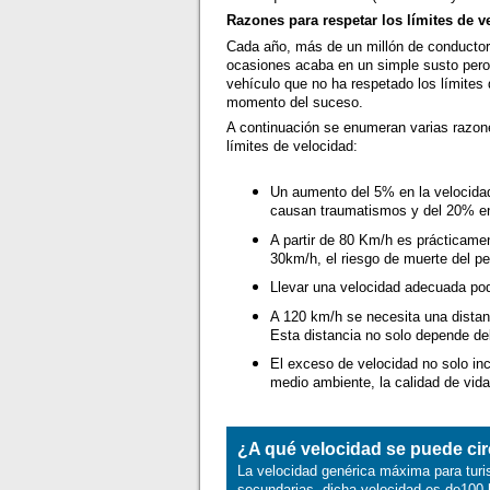
Razones para respetar los límites de v
Cada año, más de un millón de conductore
ocasiones acaba en un simple susto pero 
vehículo que no ha respetado los límites 
momento del suceso.
A continuación se enumeran varias razone
límites de velocidad:
Un aumento del 5% en la velocida
causan traumatismos y del 20% en
A partir de 80 Km/h es prácticamen
30km/h, el riesgo de muerte del p
Llevar una velocidad adecuada podr
A 120 km/h se necesita una distan
Esta distancia no solo depende del
El exceso de velocidad no solo inc
medio ambiente, la calidad de vid
¿A qué velocidad se puede cir
La velocidad genérica máxima para turi
secundarias, dicha velocidad es de100 