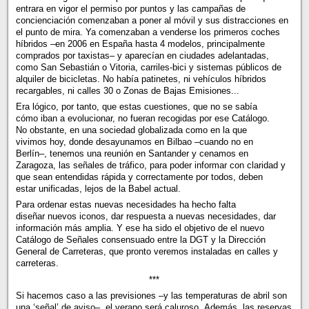
entrara en vigor el permiso por puntos y las campañas de
concienciación comenzaban a poner al móvil y sus distracciones en
el punto de mira. Ya comenzaban a venderse los primeros coches
híbridos –en 2006 en España hasta 4 modelos, principalmente
comprados por taxistas– y aparecían en ciudades adelantadas,
como San Sebastián o Vitoria, carriles-bici y sistemas públicos de
alquiler de bicicletas. No había patinetes, ni vehículos híbridos
recargables, ni calles 30 o Zonas de Bajas Emisiones...
Era lógico, por tanto, que estas cuestiones, que no se sabía
cómo iban a evolucionar, no fueran recogidas por ese Catálogo.
No obstante, en una sociedad globalizada como en la que
vivimos hoy, donde desayunamos en Bilbao –cuando no en
Berlín–, tenemos una reunión en Santander y cenamos en
Zaragoza, las señales de tráfico, para poder informar con claridad y
que sean entendidas rápida y correctamente por todos, deben
estar unificadas, lejos de la Babel actual.
Para ordenar estas nuevas necesidades ha hecho falta
diseñar nuevos iconos, dar respuesta a nuevas necesidades, dar
información más amplia. Y ese ha sido el objetivo de el nuevo
Catálogo de Señales consensuado entre la DGT y la Dirección
General de Carreteras, que pronto veremos instaladas en calles y
carreteras.
***
Si hacemos caso a las previsiones –y las temperaturas de abril son
una ‘señal’ de aviso–, el verano será caluroso. Además, las reservas