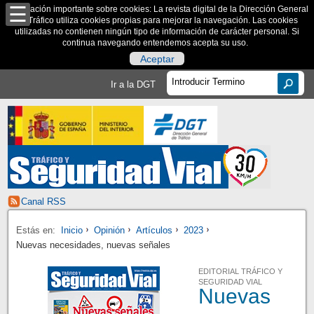
Información importante sobre cookies: La revista digital de la Dirección General
de Tráfico utiliza cookies propias para mejorar la navegación. Las cookies
utilizadas no contienen ningún tipo de información de carácter personal. Si
continua navegando entendemos acepta su uso.
Aceptar
Ir a la DGT
Canal RSS
Estás en:
Inicio
Opinión
Artículos
2023
Nuevas necesidades, nuevas señales
EDITORIAL TRÁFICO Y
SEGURIDAD VIAL
Nuevas