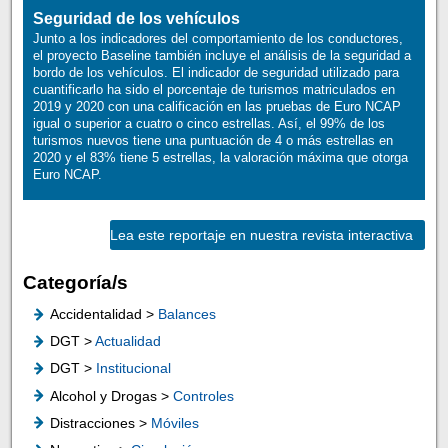
Seguridad de los vehículos
Junto a los indicadores del comportamiento de los conductores,
el proyecto Baseline también incluye el análisis de la seguridad a
bordo de los vehículos. El indicador de seguridad utilizado para
cuantificarlo ha sido el porcentaje de turismos matriculados en
2019 y 2020 con una calificación en las pruebas de Euro NCAP
igual o superior a cuatro o cinco estrellas. Así, el 99% de los
turismos nuevos tiene una puntuación de 4 o más estrellas en
2020 y el 83% tiene 5 estrellas, la valoración máxima que otorga
Euro NCAP.
Lea este reportaje en nuestra revista interactiva
Categoría/s
Accidentalidad >
Balances
DGT >
Actualidad
DGT >
Institucional
Alcohol y Drogas >
Controles
Distracciones >
Móviles