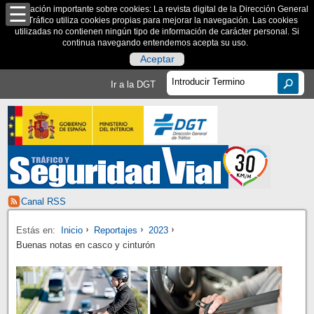
Información importante sobre cookies: La revista digital de la Dirección General
de Tráfico utiliza cookies propias para mejorar la navegación. Las cookies
utilizadas no contienen ningún tipo de información de carácter personal. Si
continua navegando entendemos acepta su uso.
Aceptar
Ir a la DGT
Canal RSS
Estás en:
Inicio
Reportajes
2023
Buenas notas en casco y cinturón