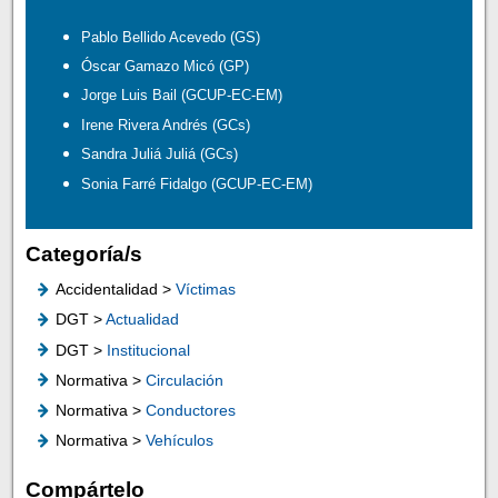
Pablo Bellido Acevedo (GS)
Óscar Gamazo Micó (GP)
Jorge Luis Bail (GCUP-EC-EM)
Irene Rivera Andrés (GCs)
Sandra Juliá Juliá (GCs)
Sonia Farré Fidalgo (GCUP-EC-EM)
Categoría/s
Accidentalidad >
Víctimas
DGT >
Actualidad
DGT >
Institucional
Normativa >
Circulación
Normativa >
Conductores
Normativa >
Vehículos
Compártelo