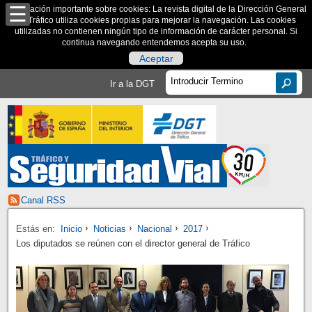
Información importante sobre cookies: La revista digital de la Dirección General
de Tráfico utiliza cookies propias para mejorar la navegación. Las cookies
utilizadas no contienen ningún tipo de información de carácter personal. Si
continua navegando entendemos acepta su uso.
Aceptar
Ir a la DGT
Canal RSS
Estás en:
Inicio
Noticias
Nacional
2017
Los diputados se reúnen con el director general de Tráfico