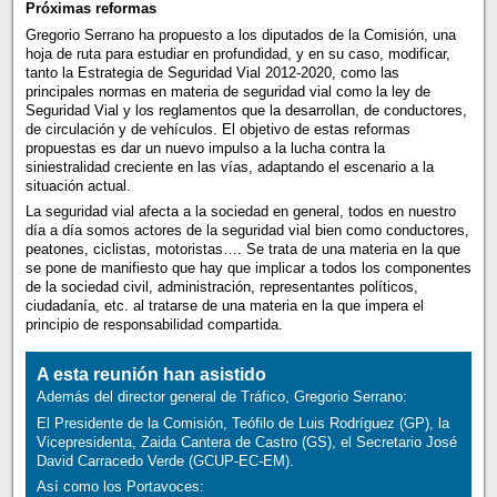
Próximas reformas
Gregorio Serrano ha propuesto a los diputados de la Comisión, una
hoja de ruta para estudiar en profundidad, y en su caso, modificar,
tanto la Estrategia de Seguridad Vial 2012-2020, como las
principales normas en materia de seguridad vial como la ley de
Seguridad Vial y los reglamentos que la desarrollan, de conductores,
de circulación y de vehículos. El objetivo de estas reformas
propuestas es dar un nuevo impulso a la lucha contra la
siniestralidad creciente en las vías, adaptando el escenario a la
situación actual.
La seguridad vial afecta a la sociedad en general, todos en nuestro
día a día somos actores de la seguridad vial bien como conductores,
peatones, ciclistas, motoristas…. Se trata de una materia en la que
se pone de manifiesto que hay que implicar a todos los componentes
de la sociedad civil, administración, representantes políticos,
ciudadanía, etc. al tratarse de una materia en la que impera el
principio de responsabilidad compartida.
A esta reunión han asistido
Además del director general de Tráfico, Gregorio Serrano:
El Presidente de la Comisión, Teófilo de Luis Rodríguez (GP), la
Vicepresidenta, Zaida Cantera de Castro (GS), el Secretario José
David Carracedo Verde (GCUP-EC-EM).
Así como los Portavoces: