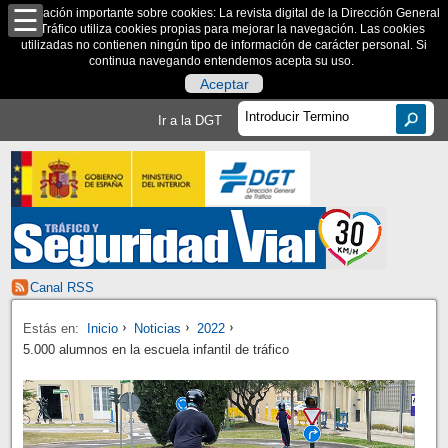
Información importante sobre cookies: La revista digital de la Dirección General
de Tráfico utiliza cookies propias para mejorar la navegación. Las cookies
utilizadas no contienen ningún tipo de información de carácter personal. Si
continua navegando entendemos acepta su uso.
Aceptar
Ir a la DGT
Canal RSS
Estás en:
Inicio
Noticias
2022
5.000 alumnos en la escuela infantil de tráfico