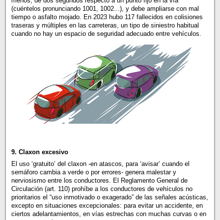
menos, de dos segundos respecto a un punto fijo en la vía
(cuéntelos pronunciando 1001, 1002...), y debe ampliarse con mal
tiempo o asfalto mojado. En 2023 hubo 117 fallecidos en colisiones
traseras y múltiples en las carreteras, un tipo de siniestro habitual
cuando no hay un espacio de seguridad adecuado entre vehículos.
9. Claxon excesivo
El uso ‘gratuito’ del claxon -en atascos, para ‘avisar’ cuando el
semáforo cambia a verde o por errores- genera malestar y
nerviosismo entre los conductores. El Reglamento General de
Circulación (art. 110) prohíbe a los conductores de vehículos no
prioritarios el “uso inmotivado o exagerado” de las señales acústicas,
excepto en situaciones excepcionales: para evitar un accidente, en
ciertos adelantamientos, en vías estrechas con muchas curvas o en