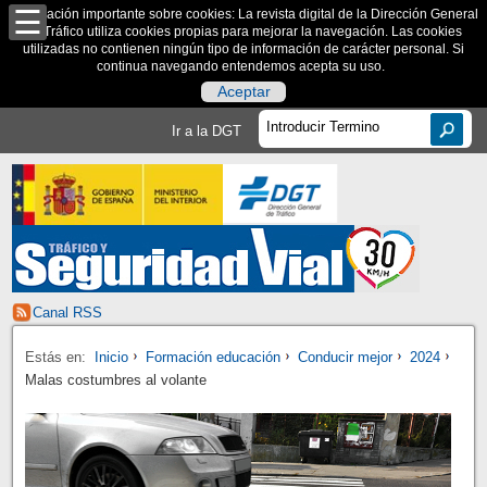
Información importante sobre cookies: La revista digital de la Dirección General
de Tráfico utiliza cookies propias para mejorar la navegación. Las cookies
utilizadas no contienen ningún tipo de información de carácter personal. Si
continua navegando entendemos acepta su uso.
Aceptar
Ir a la DGT
Canal RSS
Estás en:
Inicio
Formación educación
Conducir mejor
2024
Malas costumbres al volante