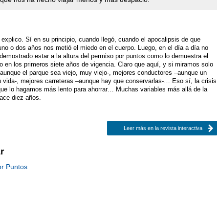
explico. Sí en su principio, cuando llegó, cuando el apocalipsis de que
no o dos años nos metió el miedo en el cuerpo. Luego, en el día a día no
 demostrado estar a la altura del permiso por puntos como lo demuestra el
 en los primeros siete años de vigencia. Claro que aquí, y si miramos solo
–aunque el parque sea viejo, muy viejo-, mejores conductores –aunque un
 vida-, mejores carreteras –aunque hay que conservarlas-… Eso sí, la crisis
ue lo hagamos más lento para ahorrar… Muchas variables más allá de la
hace diez años.
Leer más en la revista interactiva
r
or Puntos