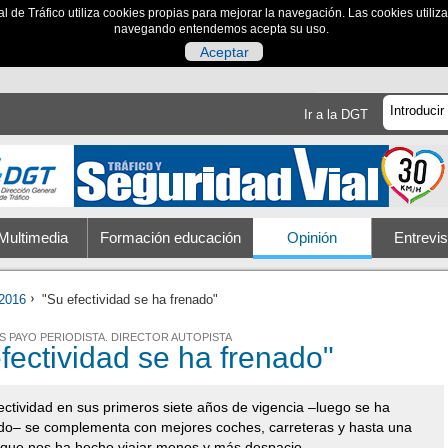
al de Tráfico utiliza cookies propias para mejorar la navegación. Las cookies utili
navegando entendemos acepta su uso.
Aceptar
Ir a la DGT
Multimedia
Formación educación
Opinión
Entrevis
2016
"Su efectividad se ha frenado"
S PAYO PERIODISTA. DIRECTOR AUTOPISTA
fectividad se ha frenado"
ectividad en sus primeros siete años de vigencia –luego se ha
do– se complementa con mejores coches, carreteras y hasta una
s que nos ha hecho viajar menos y más despacio.