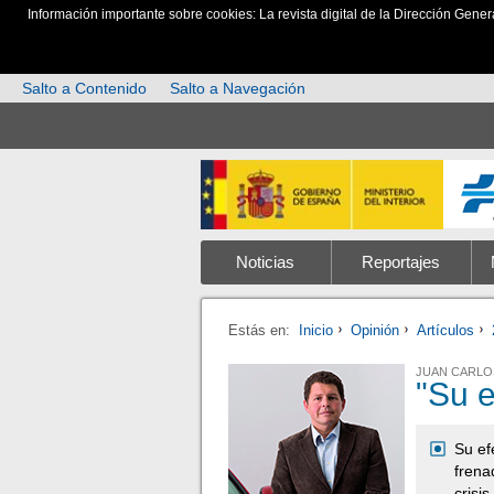
Información importante sobre cookies: La revista digital de la Dirección Gener
Salto a Contenido
Salto a Navegación
Noticias
Reportajes
Estás en:
Inicio
Opinión
Artículos
JUAN CARLO
"Su e
Su ef
frena
crisi