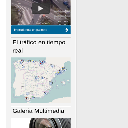
NÚMERO ACTUAL
HEMEROTECA
Imprudencia en patinete
El tráfico en tiempo
real
Galería Multimedia