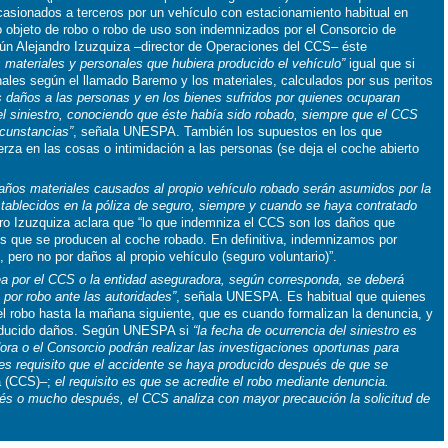
casionados a terceros por un vehículo con estacionamiento habitual en
 objeto de robo o robo de uso son indemnizados por el Consorcio de
 Alejandro Izuzquiza –director de Operaciones del CCS– éste
 materiales y personales que hubiera producido el vehículo”
igual que si
sonales según el llamado Baremo y los materiales, calculados por sus peritos
s daños a las personas y en los bienes sufridos por quienes ocuparan
el siniestro, conociendo que éste había sido robado, siempre que el CCS
rcunstancias”
, señala UNESPA. También los supuestos en los que
erza en las cosas o intimidación a las personas (se deja el coche abierto
años materiales causados al propio vehículo robado serán asumidos por la
stablecidos en la póliza de seguro, siempre y cuando se haya contratado
dro Izuzquiza aclara que “lo que indemniza el CCS son los daños que
os que se producen al coche robado. En definitiva, indemnizamos por
), pero no por daños al propio vehículo (seguro voluntario)”.
ea por el CCS o la entidad aseguradora, según corresponda, se deberá
 por robo ante las autoridades”
, señala UNESPA. Es habitual que quienes
 robo hasta la mañana siguiente, que es cuando formalizan la denuncia, y
roducido daños. Según UNESPA si
“la fecha de ocurrencia del siniestro es
dora o el Consorcio podrán realizar las investigaciones oportunas para
No es requisito que el accidente se haya producido después de que se
a (CCS)–;
el requisito es que se acredite el robo mediante denuncia.
és o mucho después, el CCS analiza con mayor precaución la solicitud de