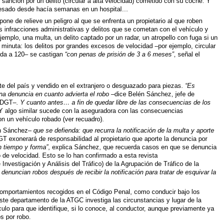
e sanción por un delito (circular a alta velocidad) cometido con su coche. Y
gresado desde hacía semanas en un hospital…
one de relieve un peligro al que se enfrenta un propietario al que roben
s infracciones administrativas y delitos que se cometan con el vehículo y
jemplo, una multa, un delito captado por un radar, un atropello con fuga si un
a minuta: los delitos por grandes excesos de velocidad –por ejemplo, circular
ada a 120– se castigan
“con penas de prisión de 3 a 6 meses”
, señal el
e del país y vendido en el extranjero o desguazado para piezas.
“Es
una denuncia en cuanto advierta el robo
–dice Belén Sánchez, jefe de
a DGT–.
Y cuanto antes… a fin de quedar libre de las consecuencias de los
 Y algo similar sucede con la aseguradora con las consecuencias
n un vehículo robado (ver recuadro).
én Sánchez–
que se defienda: que recurra la notificación de la multa y aporte
T exonerará de responsabilidad al propietario que aporte la denuncia por
n tiempo y forma”
, explica Sánchez, que recuerda casos en que se denuncia
 de velocidad. Esto se lo han confirmado a esta revista
Investigación y Análisis del Tráfico) de la Agrupación de Tráfico de la
denuncian robos después de recibir la notificación para tratar de esquivar la
(comportamientos recogidos en el Código Penal, como conducir bajo los
ste departamento de la ATGC investiga las circunstancias y lugar de la
ehículo para que identifique, si lo conoce, al conductor, aunque previamente ya
s por robo.