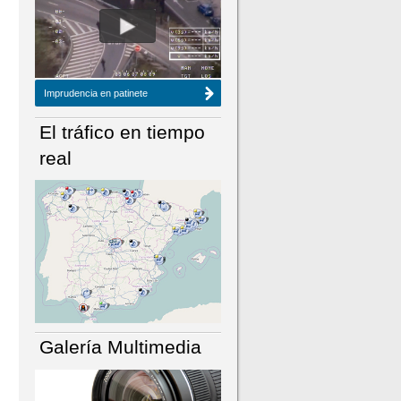
NÚMERO ACTUAL
HEMEROTECA
Imprudencia en patinete
El tráfico en tiempo
real
Galería Multimedia