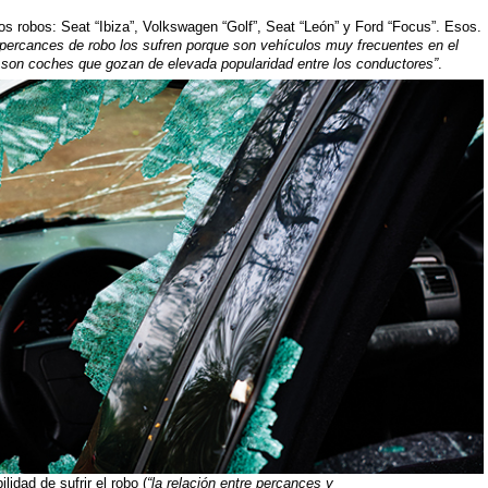
 robos: Seat “Ibiza”, Volkswagen “Golf”, Seat “León” y Ford “Focus”. Esos.
ercances de robo los sufren porque son vehículos muy frecuentes en el
,
son coches que gozan de elevada popularidad entre los conductores”
.
idad de sufrir el robo (
“la relación entre percances y