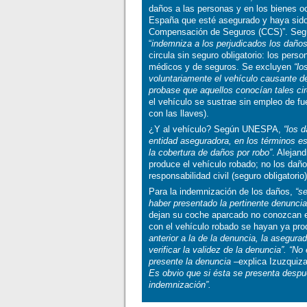
daños a las personas y en los bienes o
España que esté asegurado y haya sido
Compensación de Seguros (CCS)”. Según
“
indemniza a los perjudicados los daños
circula sin seguro obligatorio: los per
médicos y de seguros. Se excluyen
“lo
voluntariamente el vehículo causante d
probase que aquellos conocían tales ci
el vehículo se sustrae sin empleo de fu
con las llaves).
¿Y al vehículo? Según UNESPA,
“los d
entidad aseguradora, en los términos e
la cobertura de daños por robo”
. Alejan
produce el vehículo robado; no los dañ
responsabilidad civil (seguro obligatorio
Para la indemnización de los daños,
“s
haber presentado la pertinente denuncia
dejan su coche aparcado no conozcan el
con el vehículo robado se hayan ya p
anterior a la de la denuncia, la asegura
verificar la validez de la denuncia”. “
presente la denuncia
–explica Izuzquiz
Es obvio que si ésta se presenta despu
indemnización”.