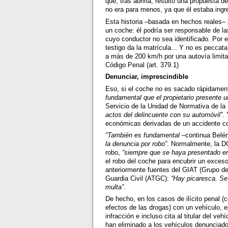
que, tras abrirla, resultó una propuesta d
no era para menos, ya que él estaba in
Esta historia –basada en hechos reales– p
un coche: él podría ser responsable de la
cuyo conductor no sea identificado. Por e
testigo da la matrícula... Y no es peccat
a más de 200 km/h por una autovía limit
Código Penal (art. 379.1)
Denunciar, imprescindible
Eso, si el coche no es sacado rápidament
fundamental que el propietario presente 
Servicio de la Unidad de Normativa de l
actos del delincuente con su automóvil”
.
económicas derivadas de un accidente co
“También es fundamental
–continua Bel
la denuncia por robo”
. Normalmente, la DG
robo,
“siempre que se haya presentado e
el robo del coche para encubrir un exceso
anteriormente fuentes del GIAT (Grupo de 
Guardia Civil (ATGC):
“Hay picaresca. Se 
multa”
.
De hecho, en los casos de ilícito penal 
efectos de las drogas) con un vehículo, e
infracción e incluso cita al titular del v
han eliminado a los vehículos denunciado