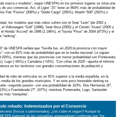
ada marca o modelos”
, según UNESPA) en los primeros lugares se sitúa una
 de uso comercial. Así, el Ligier “JS” tiene un 864% más de probabilidad de
los Fiat “Fiorino” (308%) y “Dobló Cargo” (295%), Abarth “500” (292%) o
edad, los modelos que más robos sufren son el Seat “León” (de 2002 y
, el Volkswagen “Golf” (1998), Seat Ibiza (2005) y el Citroën “Xsara” (2000 y
o el Honda “Accord” de 1998 (1.196%), el Toyota “Prius” de 2004 (873%) y el
 “ranking”.
020” de UNESPA señala que
“Sevilla fue, en 2020,la provincia con mayor
o”
, con un 91% más de probabilidad que en la media nacional. Le siguen
d (59%), mientras que las provincias con menor probabilidad son Pontevedra
%), Lugo (–56%) y Cantabria (–53%).
“Con cifras de 2020
–apunta el informe
intensa en los territorios con grandes concentraciones de población y
ilidad de robo de vehículos es un 91% superior a la media española, en la
a media de los grandes municipios. Y en este poco honorable ránking se
arla –segundo puesto– con una probabilidad de 163%, Dos Hermanas (5ª,
13%) o Fuenlabrada (7ª, 107%), mientras Pontevedra, Lugo, Santander
s más ‘tranquilas’.
culo robado: Indemnizados por el Consorcio
erceros (físicos o patrimoniales), ¿los cubre el seguro? Aunque la
e UNESPA (patronal de las compañías aseguradoras) confirman que “los