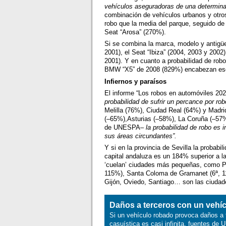
vehículos aseguradoras de una determin
combinación de vehículos urbanos y otros
robo que la media del parque, seguido de 
Seat “Arosa” (270%).
Si se combina la marca, modelo y antigü
2001), el Seat “Ibiza” (2004, 2003 y 2002)
2001). Y en cuanto a probabilidad de rob
BMW “X5” de 2008 (829%) encabezan ese
Infiernos y paraísos
El informe “Los robos en automóviles 2
probabilidad de sufrir un percance por rob
Melilla (76%), Ciudad Real (64%) y Madri
(–65%),Asturias (–58%), La Coruña (–57
de UNESPA–
la probabilidad de robo es 
sus áreas circundantes”.
Y si en la provincia de Sevilla la probab
capital andaluza es un 184% superior a l
‘cuelan’ ciudades más pequeñas, como P
115%), Santa Coloma de Gramanet (6ª, 1
Gijón, Oviedo, Santiago… son las ciudade
Daños a terceros con un vehí
Si un vehículo robado provoca daños a t
casuística es casi infinita, fuentes d