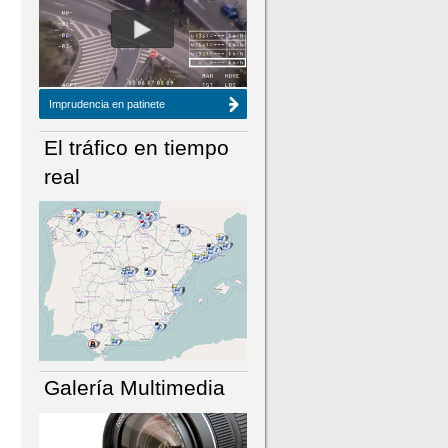
NÚMERO ACTUAL
HEMEROTECA
Imprudencia en patinete
El tráfico en tiempo
real
Galería Multimedia