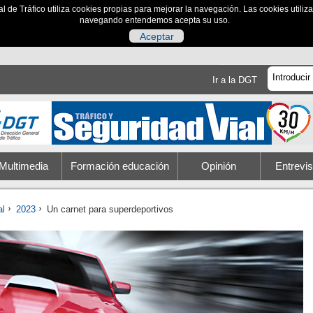
al de Tráfico utiliza cookies propias para mejorar la navegación. Las cookies utili
navegando entendemos acepta su uso.
Aceptar
Ir a la DGT
Multimedia
Formación educación
Opinión
Entrevis
al
2023
Un carnet para superdeportivos