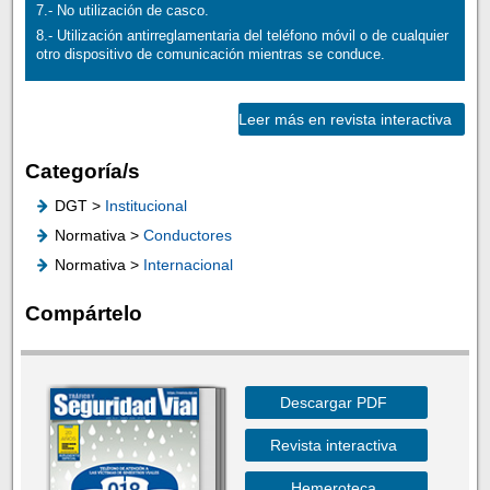
7.- No utilización de casco.
8.- Utilización antirreglamentaria del teléfono móvil o de cualquier
otro dispositivo de comunicación mientras se conduce.
Leer más en revista interactiva
Categoría/s
DGT >
Institucional
Normativa >
Conductores
Normativa >
Internacional
Compártelo
Descargar PDF
Revista interactiva
Hemeroteca