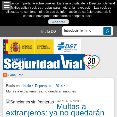
Información importante sobre cookies: La revista digital de la Dirección General
de Tráfico utiliza cookies propias para mejorar la navegación. Las cookies
utilizadas no contienen ningún tipo de información de carácter personal. Si
continua navegando entendemos acepta su uso.
Aceptar
Ir a la DGT
Canal RSS
Estás en:
Inicio
Reportajes
2014
Multas a extranjeros: ya no quedarán impunes
YA ESTÁ EN VIGOR
Multas a
extranjeros: ya no quedarán