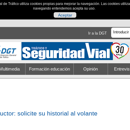
al de Tráfico utiliza cookies propias para mejorar la navegación. Las cookies utili
navegando entendemos acepta su uso.
Aceptar
Ir a la DGT
Multimedia
Formación educación
Opinión
Entrevis
ctor: solicite su historial al volante