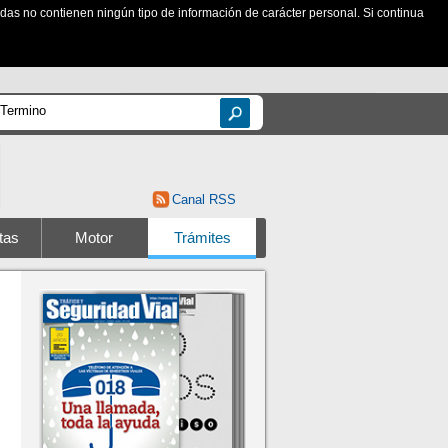
zadas no contienen ningún tipo de información de carácter personal. Si continua
Canal RSS
tas
Motor
Trámites