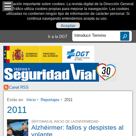
Información importante sobre cookies: La revista digital de la Dirección General
de Tráfico utiliza cookies propias para mejorar la navegación. Las cookies
utilizadas no contienen ningún tipo de información de carácter personal. Si
continua navegando entendemos acepta su uso.
Aceptar
Ir a la DGT
Canal RSS
Estás en:
Inicio
Reportajes
2011
2011
SÍNTOMAS AL INICIO DE LA ENFERMEDAD-
Alzhéirmer: fallos y despistes al
volante