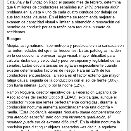
Cataluña y la Fundación Racc el pasado mes de febrero, determina
que 6 millones de conductores españoles (un 24%) presenta algún
problema en la vista y uno de cada cuatro conduce por debajo de
sus facultades visuales. En el informe se recomienda mejorar el
examen de capacidad visual y limitar la obtención o renovación del
permiso de conducir por esta razón para reducir el número de
accidentes.
Riesgos
Miopía, astigmatismo, hipermetropía y presbicia o vista cansada son
las enfermedades del ojo más frecuentes. Estas patologías inciden
en la conducción al provocar fatiga visual, mayor dificultad para
calcular distancia y velocidad y peor percepción y legibilidad de las
señales. Estas circunstancias se agravan especialmente cuando
existen determinados factores de riesgo. Para un 32% de los
conductores encuestados, la niebla es el factor externo que mayor
fatiga causa, seguida de la conducción con el sol de frente (30%),
con lluvia intensa (16%) o por la noche (12%).
Ramón Noguera, director ejecutivo de la Federación Española de
Asociaciones del sector Óptico (FEDAO), explica que, aunque el
conductor miope use lentes perfectamente corregidas, durante la
conducción nocturna aumenta aproximadamente una dioptría y
media. “
Esta incidencia
-asegura Noguera-
puede compensarse con
una atención especial, pero con una incorrecta graduación, el
resultado puede ser de extrema dificultad
”. En la visión nocturna la
precisión para distinguir objetos separados –es decir, la agudeza