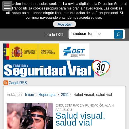
Información importante sobre cookies: La revista digital de la Dirección General
de Tráfico utiliza cookies propias para mejorar la navegación. Las cookies
utilizadas no contienen ningún tipo de información de carácter personal. Si
continua navegando entendemos acepta su uso.
Aceptar
Ir a la DGT
Canal RSS
Estás en:
Inicio
Reportajes
2011
Salud visual, salud vial
ENCUESTA RACE Y FUNDACIÓN ALAIN
AFFLELOU
Salud visual,
salud vial