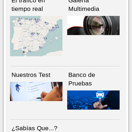
El tráfico en
Galería
tiempo real
Multimedia
NÚMERO ACTUAL
HEMEROTECA
Nuestros Test
Banco de
Pruebas
¿Sabías Que...?