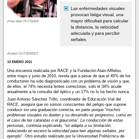
Las enfermedades visuales
provocan fatiga visual, una
mayor dificultad para calcular
(Paul Alan PUTNAM)
la distancia, la velocidad
adecuada y para percibir
señales.
Anabel GUTIÉRREZ
10 ENERO 2011
Una encuesta realizada por RACE y la Fundación Alain Afflelou,
entre mayo y junio de 2010, revela que a pesar de que el 45% de los
conductores ha sido diagnosticado con un problema de visión y que,
de ellos, el 74% necesita lentes correctoras, solo el 34% acude
anualmente a la consulta del óptico y un 17% no lo ha hecho nunca.
Juan Antonio Sánchez Trillo, coordinador de Educación Vial del
RACE, asegura que no somos conscientes del peligro que supone
conducir sin una graduación correcta, en parte porque “
muchos
problemas visuales no duelen y su desarrollo es progresivo, como en
el caso de las cataratas o el glaucoma”. La conducción de estas
personas, continúa explicando, “se adapta a su limitación,
reduciendo en exceso la velocidad para leer algunas señales, por
ejemplo
”. Otro estudio realizado por la Universidad Politécnica de