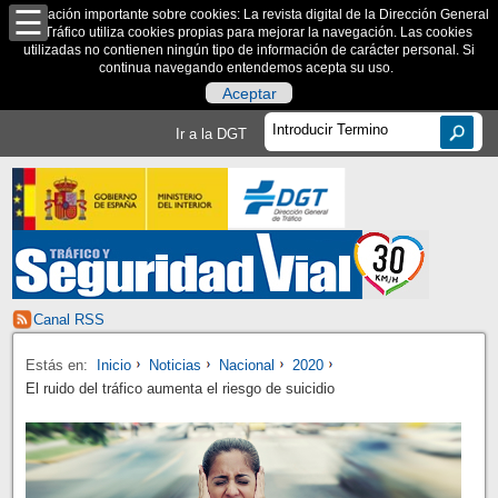
Información importante sobre cookies: La revista digital de la Dirección General
de Tráfico utiliza cookies propias para mejorar la navegación. Las cookies
utilizadas no contienen ningún tipo de información de carácter personal. Si
continua navegando entendemos acepta su uso.
Aceptar
Ir a la DGT
Canal RSS
Estás en:
Inicio
Noticias
Nacional
2020
El ruido del tráfico aumenta el riesgo de suicidio