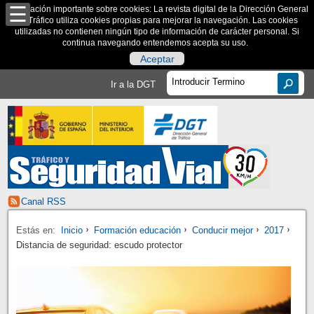
Información importante sobre cookies: La revista digital de la Dirección General
de Tráfico utiliza cookies propias para mejorar la navegación. Las cookies
utilizadas no contienen ningún tipo de información de carácter personal. Si
continua navegando entendemos acepta su uso.
Aceptar
Ir a la DGT
Canal RSS
Estás en:
Inicio
Formación educación
Conducir mejor
2017
Distancia de seguridad: escudo protector